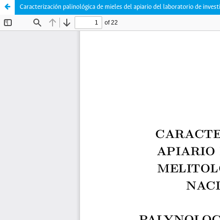
Caracterización palinológica de mieles del apiario del laboratorio de inve