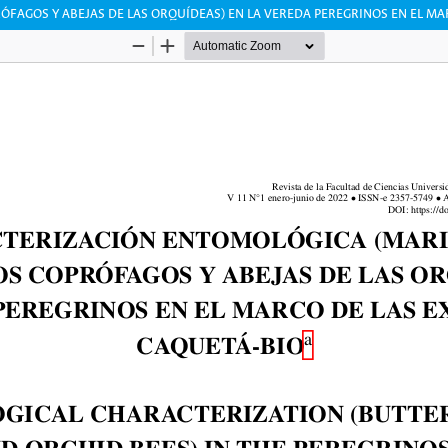
FAGOS Y ABEJAS DE LAS ORQUÍDEAS) EN LA VEREDA PEREGRINOS EN EL MA