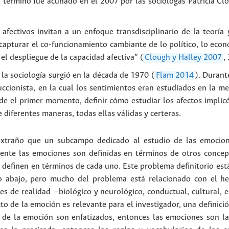
e término fue acuñado en el 2007 por las sociólogas Patricia Cl
s afectivos invitan a un enfoque transdisciplinario de la teorí
 capturar el co-funcionamiento cambiante de lo político, lo econ
l despliegue de la capacidad afectiva” (
Clough y Halley 2007
,
 la sociología surgió en la década de 1970 (
Flam 2014
). Durant
ccionista, en la cual los sentimientos eran estudiados en la me
sde el primer momento, definir cómo estudiar los afectos implic
 diferentes maneras, todas ellas válidas y certeras.
xtraño que un subcampo dedicado al estudio de las emocione
mente las emociones son definidas en términos de otros conce
 definen en términos de cada uno. Este problema definitorio est
o abajo, pero mucho del problema está relacionado con el h
es de realidad —biológico y neurológico, conductual, cultural, e
 de la emoción es relevante para el investigador, una definició
 de la emoción son enfatizados, entonces las emociones son la