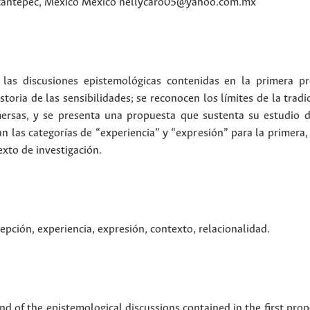
cantepec, México
México
nellycaro05@yahoo.com.mx
 las discusiones epistemológicas contenidas en la primera pr
storia de las sensibilidades; se reconocen los límites de la trad
mersas, y se presenta una propuesta que sustenta su estudio d
nan las categorías de “experiencia” y “expresión” para la primera
xto de investigación.
cepción
,
experiencia
,
expresión
,
contexto
,
relacionalidad
.
nd of the epistemological discussions contained in the first pro