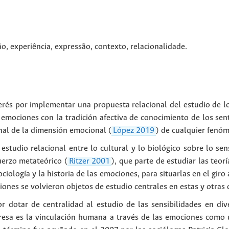
ão
,
experiência
,
expressão
,
contexto
,
relacionalidade
.
terés por implementar una propuesta relacional del estudio de l
s emociones con la tradición afectiva de conocimiento de los sen
nal de la dimensión emocional (
López 2019
) de cualquier fenóm
estudio relacional entre lo cultural y lo biológico sobre lo sen
uerzo metateórico (
Ritzer 2001
), que parte de estudiar las teorí
ciología y la historia de las emociones, para situarlas en el gir
iones se volvieron objetos de estudio centrales en estas y otras d
or dotar de centralidad al estudio de las sensibilidades en dive
teresa es la vinculación humana a través de las emociones como 