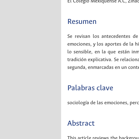
El Colegio Mexiquense A.C, Zina
Resumen
Se revisan los antecedentes de
emociones, y los aportes de la hi
lo sensible, en la que están in
tradición explicativa. Se relacio
segunda, enmarcadas en un conte
Palabras clave
sociología de las emociones
,
per
Abstract
This article reviews the backgrou