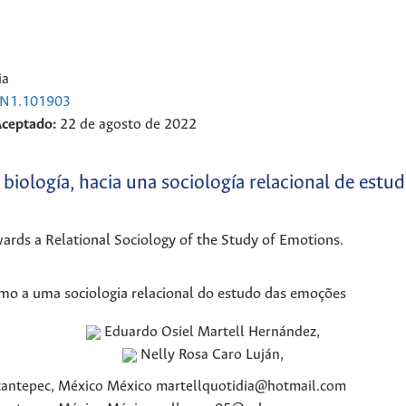
ia
25N1.101903
Aceptado:
22 de agosto de 2022
a biología, hacia una sociología relacional de estu
ards a Relational Sociology of the Study of Emotions.
umo a uma sociologia relacional do estudo das emoções
Eduardo Osiel
Martell Hernández
,
Nelly Rosa
Caro Luján
,
cantepec, México
México
martellquotidia@hotmail.com