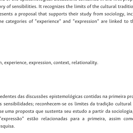
ry of sensibilities. It recognizes the limits of the cultural tradit
sents a proposal that supports their study from sociology, incl
he categories of “experience” and “expression” are linked to th
n
,
experience
,
expression
,
context
,
relationality
.
cedentes das discussões epistemológicas contidas na primeira p
as sensibilidades; reconhecem-se os limites da tradição cultura
se uma proposta que sustenta seu estudo a partir da sociologia, 
 “expressão” estão relacionadas para a primeira, assim co
squisa.