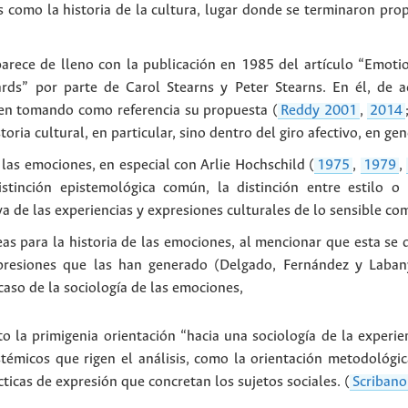
as como la historia de la cultura, lugar donde se terminaron pr
aparece de lleno con la publicación en 1985 del artículo “Emotio
rds” por parte de Carol Stearns y Peter Stearns. En él, de
ben tomando como referencia su propuesta (
Reddy 2001
,
2014
oria cultural, en particular, sino dentro del giro afectivo, en gen
 las emociones, en especial con Arlie Hochschild (
1975
,
1979
,
istinción epistemológica común, la distinción entre estilo
va de las experiencias y expresiones culturales de lo sensible co
as para la historia de las emociones, al mencionar que esta se d
presiones que las han generado (Delgado, Fernández y Laban
caso de la sociología de las emociones,
o la primigenia orientación “hacia una sociología de la experie
témicos que rigen el análisis, como la orientación metodológic
cticas de expresión que concretan los sujetos sociales. (
Scriban