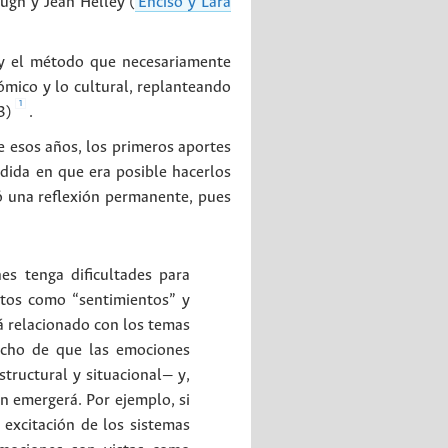
ough y Jean Helley (
Enciso y Lara
a y el método que necesariamente
ómico y lo cultural, replanteando
1
 3)
.
e esos años, los primeros aportes
dida en que era posible hacerlos
ó una reflexión permanente, pues
s tenga dificultades para
ptos como “sentimientos” y
á relacionado con los temas
echo de que las emociones
structural y situacional— y,
n emergerá. Por ejemplo, si
 excitación de los sistemas