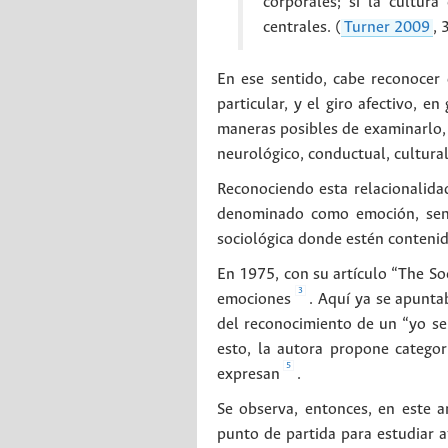
corporales; si la cultur
centrales. (
Turner 2009
, 
En ese sentido, cabe reconocer 
particular, y el giro afectivo, 
maneras posibles de examinarlo, y
neurológico, conductual, cultural,
Reconociendo esta relacionalida
denominado como emoción, sensib
sociológica donde estén contenid
En 1975, con su artículo “The Soc
3
emociones
. Aquí ya se apunta
del reconocimiento de un “yo se
esto, la autora propone categ
5
expresan
.
Se observa, entonces, en este a
punto de partida para estudiar a