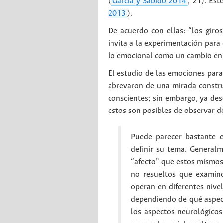
(
García y Sabido 2014
, 21). Est
2013
).
De acuerdo con ellas: “los giro
invita a la experimentación para
lo emocional como un cambio en e
El estudio de las emociones para
abrevaron de una mirada constru
conscientes; sin embargo, ya de
estos son posibles de observar de
Puede parecer bastante e
definir su tema. General
“afecto” que estos mismos
no resueltos que examin
operan en diferentes nivel
dependiendo de qué aspecto
los aspectos neurológicos