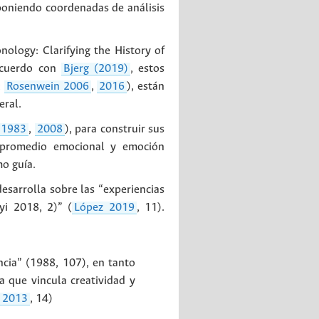
oponiendo coordenadas de análisis
nology: Clarifying the History of
 acuerdo con
Bjerg (2019)
, estos
;
Rosenwein 2006
,
2016
), están
eral.
1983
,
2008
), para construir sus
 o promedio emocional y emoción
mo guía.
esarrolla sobre las “experiencias
yi 2018, 2)” (
López 2019
, 11).
ncia” (1988, 107), en tanto
a que vincula creatividad y
o 2013
, 14)