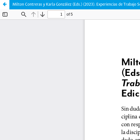
Milton Contreras y Karla González (Eds.) (2023). Experiencias de Trabajo So