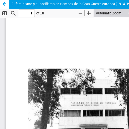
El feminismo y el pacifismo en tiempos de la Gran Guerra europea (1914-1