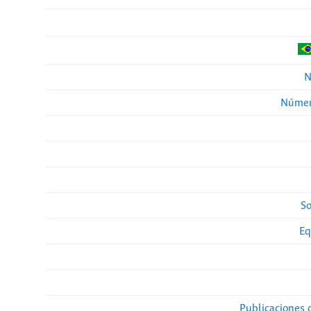
N
Númer
So
Eq
Publicaciones 