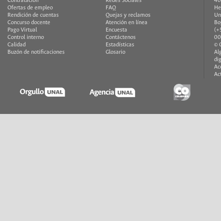
Contratación
Redes Sociales
40
Ofertas de empleo
FAQ
H
Rendición de cuentas
Quejas y reclamos
Un
Concurso docente
Atención en línea
Bo
Pago Virtual
Encuesta
(+
Control interno
Contáctenos
00
Calidad
Estadísticas
© 
Buzón de notificaciones
Glosario
Al
di
Ac
Ac