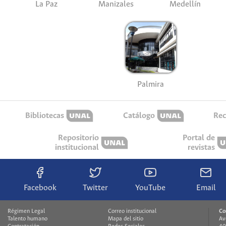
La Paz
Manizales
Medellín
Palmira
Bibliotecas
Catálogo
Rec
Repositorio
Portal de
institucional
revistas
Facebook
Twitter
YouTube
Email
Régimen Legal
Correo institucional
Co
Talento humano
Mapa del sitio
Av