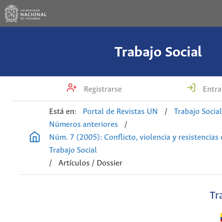
Trabajo Social
Registrarse
Entra
Está en:
Portal de Revistas UN
/
Trabajo Socia
Números anteriores
/
Núm. 7 (2005): Conflicto, violencia y resistencias
Trabajo Social
/
Artículos / Dossier
Tr