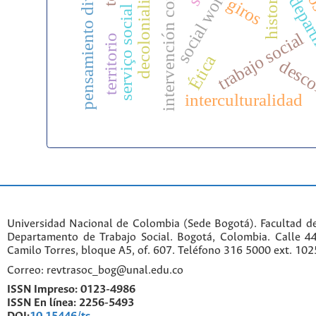
movimientos
intervención comunitaria
pensamiento divergente
serviço social crítico
decolonialidad
social work
history
giros
trabajo social
territorio
Ética
desco
interculturalidad
Universidad Nacional de Colombia (Sede Bogotá). Facultad d
Departamento de Trabajo Social. Bogotá, Colombia. Calle 
Camilo Torres, bloque A5, of. 607. Teléfono 316 5000 ext. 10
Correo: revtrasoc_bog@unal.edu.co
ISSN Impreso:
0123-4986
ISSN En línea:
2256-5493