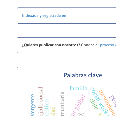
Indexada y registrada en
¿Quieres publicar con nosotros?
Conoce el
proceso 
Palabras clave
familia
social work depa
tejido social
sur global
pes
chile