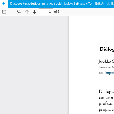
Diálogos terapéuticos en la red social. Jaakko Seikkula y Tom Erik Arnkil. B