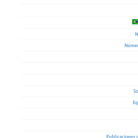
N
Númer
So
Eq
Publicaciones 