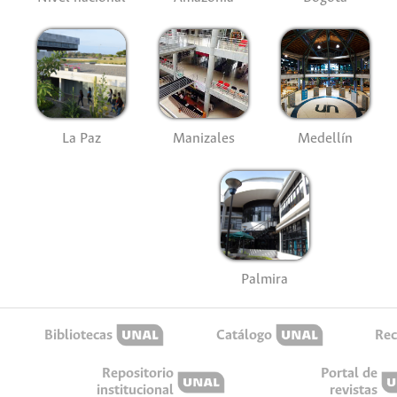
La Paz
Manizales
Medellín
Palmira
Bibliotecas
Catálogo
Rec
Repositorio
Portal de
institucional
revistas