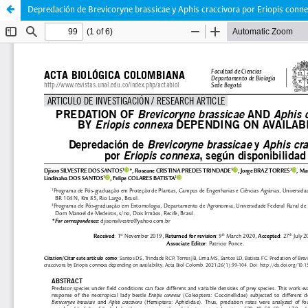
Depredación de Brevicoryne brassicae y Aphis craccivora por Eriopis conne