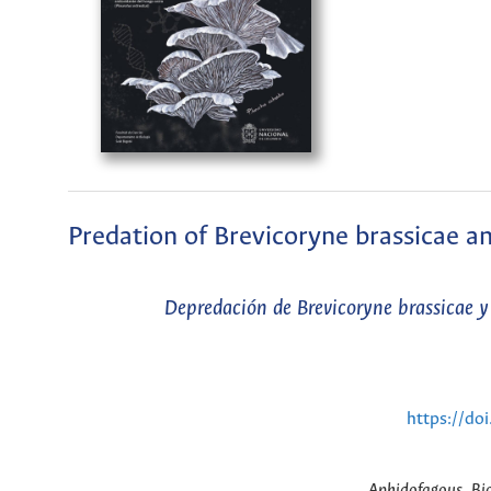
Predation of Brevicoryne brassicae a
Depredación de Brevicoryne brassicae y
https://do
Aphidofagous, Bio