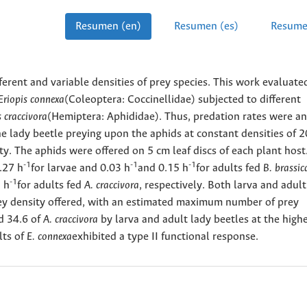
Resumen (en)
Resumen (es)
Resume
ferent and variable densities of prey species. This work evaluate
Eriopis connexa
(Coleoptera: Coccinellidae) subjected to different
 craccivora
(Hemiptera: Aphididae). Thus, predation rates were a
he lady beetle preying upon the aphids at constant densities of 2
ty. The aphids were offered on 5 cm leaf discs of each plant host
-1
-1
-1
.27 h
for larvae and 0.03 h
and 0.15 h
for adults fed
B. brassi
-1
 h
for adults fed
A. craccivora
, respectively. Both larva and adult
prey density offered, with an estimated maximum number of prey
d 34.6 of
A. craccivora
by larva and adult lady beetles at the high
lts of
E. connexa
exhibited a type II functional response.