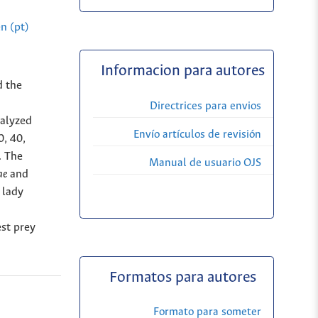
n (pt)
Informacion para autores
d the
Directrices para envios
nalyzed
Envío artículos de revisión
0, 40,
. The
Manual de usuario OJS
cae
and
 lady
est prey
Formatos para autores
Formato para someter