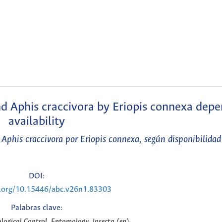
nd Aphis craccivora by Eriopis connexa dep
availability
 Aphis craccivora por Eriopis connexa, según disponibilidad
DOI:
i.org/10.15446/abc.v26n1.83303
Palabras clave:
logical Control, Entomology, Insecta (en)