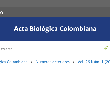
co
Acta Biológica Colombiana
strarse
ógica Colombiana
/
Números anteriores
/
Vol. 26 Núm. 1 (2