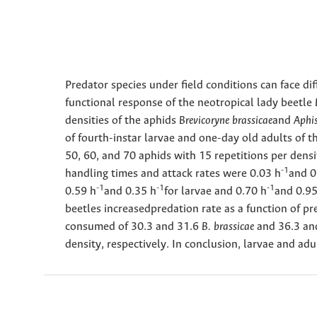
Predator species under field conditions can face dif
functional response of the neotropical lady beetle
densities of the aphids
Brevicoryne brassicae
and
Aphis
of fourth-instar larvae and one-day old adults of t
50, 60, and 70 aphids with 15 repetitions per densi
-1
handling times and attack rates were 0.03 h
and 0
-1
-1
-1
0.59 h
and 0.35 h
for larvae and 0.70 h
and 0.95
beetles increased
predation rate as a function of 
consumed of 30.3 and 31.6
B. brassicae
and 36.3 an
density, respectively. In conclusion, larvae and adu