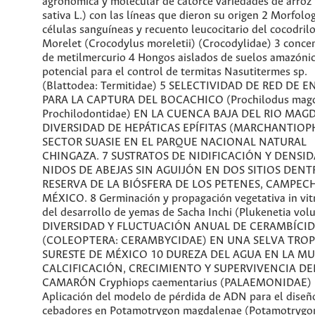
agronómica y molecular de catorce variedades de arroz
sativa L.) con las líneas que dieron su origen 2 Morfolo
células sanguíneas y recuento leucocitario del cocodril
Morelet (Crocodylus moreletii) (Crocodylidae) 3 conce
de metilmercurio 4 Hongos aislados de suelos amazóni
potencial para el control de termitas Nasutitermes sp.
(Blattodea: Termitidae) 5 SELECTIVIDAD DE RED DE 
PARA LA CAPTURA DEL BOCACHICO (Prochilodus magd
Prochilodontidae) EN LA CUENCA BAJA DEL RIO MAG
DIVERSIDAD DE HEPÁTICAS EPÍFITAS (MARCHANTIOP
SECTOR SUASIE EN EL PARQUE NACIONAL NATURAL
CHINGAZA. 7 SUSTRATOS DE NIDIFICACIÓN Y DENSI
NIDOS DE ABEJAS SIN AGUIJÓN EN DOS SITIOS DENT
RESERVA DE LA BIÓSFERA DE LOS PETENES, CAMPECH
MÉXICO. 8 Germinación y propagación vegetativa in vitr
del desarrollo de yemas de Sacha Inchi (Plukenetia volub
DIVERSIDAD Y FLUCTUACIÓN ANUAL DE CERAMBÍCI
(COLEOPTERA: CERAMBYCIDAE) EN UNA SELVA TROP
SURESTE DE MÉXICO 10 DUREZA DEL AGUA EN LA MU
CALCIFICACIÓN, CRECIMIENTO Y SUPERVIVENCIA DE
CAMARÓN Cryphiops caementarius (PALAEMONIDAE)
Aplicación del modelo de pérdida de ADN para el diseñ
cebadores en Potamotrygon magdalenae (Potamotrygo