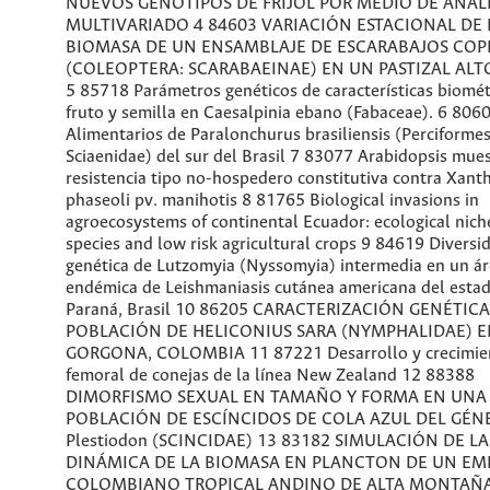
NUEVOS GENOTIPOS DE FRIJOL POR MEDIO DE ANÁLI
MULTIVARIADO 4 84603 VARIACIÓN ESTACIONAL DE 
BIOMASA DE UN ENSAMBLAJE DE ESCARABAJOS CO
(COLEOPTERA: SCARABAEINAE) EN UN PASTIZAL AL
5 85718 Parámetros genéticos de características biomét
fruto y semilla en Caesalpinia ebano (Fabaceae). 6 806
Alimentarios de Paralonchurus brasiliensis (Perciformes
Sciaenidae) del sur del Brasil 7 83077 Arabidopsis mue
resistencia tipo no-hospedero constitutiva contra Xan
phaseoli pv. manihotis 8 81765 Biological invasions in
agroecosystems of continental Ecuador: ecological niche
species and low risk agricultural crops 9 84619 Diversi
genética de Lutzomyia (Nyssomyia) intermedia en un á
endémica de Leishmaniasis cutánea americana del esta
Paraná, Brasil 10 86205 CARACTERIZACIÓN GENÉTICA
POBLACIÓN DE HELICONIUS SARA (NYMPHALIDAE) EN
GORGONA, COLOMBIA 11 87221 Desarrollo y crecimie
femoral de conejas de la línea New Zealand 12 88388
DIMORFISMO SEXUAL EN TAMAÑO Y FORMA EN UNA
POBLACIÓN DE ESCÍNCIDOS DE COLA AZUL DEL GÉN
Plestiodon (SCINCIDAE) 13 83182 SIMULACIÓN DE LA
DINÁMICA DE LA BIOMASA EN PLANCTON DE UN EM
COLOMBIANO TROPICAL ANDINO DE ALTA MONTAÑA