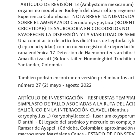
ARTÍCULO DE REVISIÓN 13 (Ambystoma mexicanum)
organismo modelo en Biología del desarrollo y regenera
Experiencia Colombiana NOTA BREVE 14 NUEVOS D
SOBRE EL AMENAZADO Cerradomys goytaca (RODENT
CRICETIDAE) 15 SAUROCORIA EN COCODRILOS NO
FAVORECEN LA DISPERSIÓN Y LA VIABILIDAD DE SEM
Una compilación de artículos dietéticos de Leptodactyl
(Leptodactylidae) con un nuevo registro de depredació
rana endémica 17 Detección de Haemoproteus archiloc
Amazilia tzacatl (Rufous-tailed Hummingbird-Trochilida
Santander, Colombia
También podrán encontrar en versión preliminar los art
número 27 (2) mayo - agosto 2022
ARTÍCULO DE INVESTIGACIÓN - RESPUESTAS TEMPRA
SIMPLASTO DE TALLO ASOCIADAS A LA RUTA DEL ÁC
SALICÍLICO EN LA INTERACCIÓN CLAVEL (Dianthus
caryophyllus l.) (caryophyllaceae)- fusarium oxysporum 
Dianthi - El legado del arsénico y mercurio en complej
Ramsar de Ayapel, (Córdoba, Colombia): aproximación 
macrocuenca Magdalena Cauca - ESTADO DE CONSER