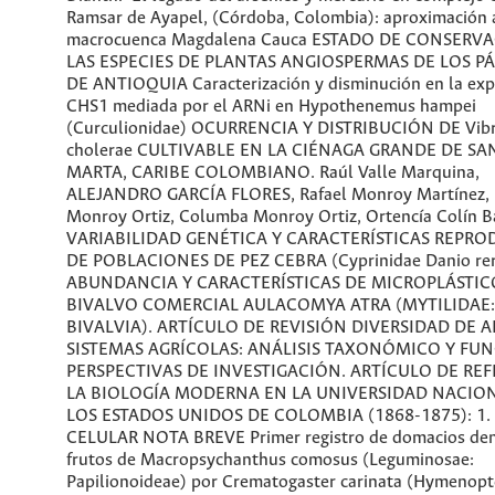
Ramsar de Ayapel, (Córdoba, Colombia): aproximación 
macrocuenca Magdalena Cauca ESTADO DE CONSERV
LAS ESPECIES DE PLANTAS ANGIOSPERMAS DE LOS 
DE ANTIOQUIA Caracterización y disminución en la exp
CHS1 mediada por el ARNi en Hypothenemus hampei
(Curculionidae) OCURRENCIA Y DISTRIBUCIÓN DE Vibr
cholerae CULTIVABLE EN LA CIÉNAGA GRANDE DE SA
MARTA, CARIBE COLOMBIANO. Raúl Valle Marquina,
ALEJANDRO GARCÍA FLORES, Rafael Monroy Martínez, 
Monroy Ortiz, Columba Monroy Ortiz, Ortencía Colín 
VARIABILIDAD GENÉTICA Y CARACTERÍSTICAS REPRO
DE POBLACIONES DE PEZ CEBRA (Cyprinidae Danio rer
ABUNDANCIA Y CARACTERÍSTICAS DE MICROPLÁSTIC
BIVALVO COMERCIAL AULACOMYA ATRA (MYTILIDAE:
BIVALVIA). ARTÍCULO DE REVISIÓN DIVERSIDAD DE A
SISTEMAS AGRÍCOLAS: ANÁLISIS TAXONÓMICO Y FU
PERSPECTIVAS DE INVESTIGACIÓN. ARTÍCULO DE RE
LA BIOLOGÍA MODERNA EN LA UNIVERSIDAD NACIO
LOS ESTADOS UNIDOS DE COLOMBIA (1868-1875): 1.
CELULAR NOTA BREVE Primer registro de domacios den
frutos de Macropsychanthus comosus (Leguminosae:
Papilionoideae) por Crematogaster carinata (Hymenopt