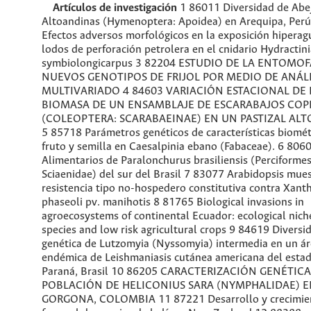
Artículos de investigación
1 86011 Diversidad de Abe
Altoandinas (Hymenoptera: Apoidea) en Arequipa, Perú
Efectos adversos morfológicos en la exposición hiperag
lodos de perforación petrolera en el cnidario Hydractin
symbiolongicarpus 3 82204 ESTUDIO DE LA ENTOMO
NUEVOS GENOTIPOS DE FRIJOL POR MEDIO DE ANÁLI
MULTIVARIADO 4 84603 VARIACIÓN ESTACIONAL DE 
BIOMASA DE UN ENSAMBLAJE DE ESCARABAJOS CO
(COLEOPTERA: SCARABAEINAE) EN UN PASTIZAL AL
5 85718 Parámetros genéticos de características biomét
fruto y semilla en Caesalpinia ebano (Fabaceae). 6 806
Alimentarios de Paralonchurus brasiliensis (Perciformes
Sciaenidae) del sur del Brasil 7 83077 Arabidopsis mue
resistencia tipo no-hospedero constitutiva contra Xan
phaseoli pv. manihotis 8 81765 Biological invasions in
agroecosystems of continental Ecuador: ecological niche
species and low risk agricultural crops 9 84619 Diversi
genética de Lutzomyia (Nyssomyia) intermedia en un á
endémica de Leishmaniasis cutánea americana del esta
Paraná, Brasil 10 86205 CARACTERIZACIÓN GENÉTICA
POBLACIÓN DE HELICONIUS SARA (NYMPHALIDAE) EN
GORGONA, COLOMBIA 11 87221 Desarrollo y crecimie