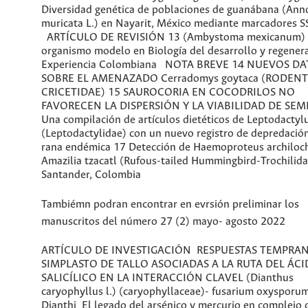
Diversidad genética de poblaciones de guanábana (Ann
muricata L.) en Nayarit, México mediante marcadores S
ARTÍCULO DE REVISIÓN 13 (Ambystoma mexicanum)
organismo modelo en Biología del desarrollo y regenera
Experiencia Colombiana NOTA BREVE 14 NUEVOS D
SOBRE EL AMENAZADO Cerradomys goytaca (RODENT
CRICETIDAE) 15 SAUROCORIA EN COCODRILOS NO
FAVORECEN LA DISPERSIÓN Y LA VIABILIDAD DE SEM
Una compilación de artículos dietéticos de Leptodactyl
(Leptodactylidae) con un nuevo registro de depredació
rana endémica 17 Detección de Haemoproteus archiloc
Amazilia tzacatl (Rufous-tailed Hummingbird-Trochilida
Santander, Colombia
Tambiémn podran encontrar en evrsión preliminar los
manuscritos del número 27 (2) mayo- agosto 2022
ARTÍCULO DE INVESTIGACIÓN RESPUESTAS TEMPRA
SIMPLASTO DE TALLO ASOCIADAS A LA RUTA DEL ÁC
SALICÍLICO EN LA INTERACCIÓN CLAVEL (Dianthus
caryophyllus l.) (caryophyllaceae)- fusarium oxysporum 
Dianthi El legado del arsénico y mercurio en complejo