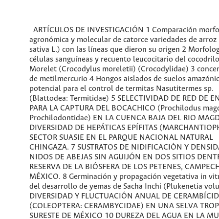
ARTÍCULOS DE INVESTIGACIÓN 1 Comparación morfo
agronómica y molecular de catorce variedades de arroz
sativa L.) con las líneas que dieron su origen 2 Morfolo
células sanguíneas y recuento leucocitario del cocodril
Morelet (Crocodylus moreletii) (Crocodylidae) 3 conce
de metilmercurio 4 Hongos aislados de suelos amazóni
potencial para el control de termitas Nasutitermes sp.
(Blattodea: Termitidae) 5 SELECTIVIDAD DE RED DE 
PARA LA CAPTURA DEL BOCACHICO (Prochilodus magd
Prochilodontidae) EN LA CUENCA BAJA DEL RIO MAG
DIVERSIDAD DE HEPÁTICAS EPÍFITAS (MARCHANTIOP
SECTOR SUASIE EN EL PARQUE NACIONAL NATURAL
CHINGAZA. 7 SUSTRATOS DE NIDIFICACIÓN Y DENSI
NIDOS DE ABEJAS SIN AGUIJÓN EN DOS SITIOS DENT
RESERVA DE LA BIÓSFERA DE LOS PETENES, CAMPECH
MÉXICO. 8 Germinación y propagación vegetativa in vitr
del desarrollo de yemas de Sacha Inchi (Plukenetia volub
DIVERSIDAD Y FLUCTUACIÓN ANUAL DE CERAMBÍCI
(COLEOPTERA: CERAMBYCIDAE) EN UNA SELVA TROP
SURESTE DE MÉXICO 10 DUREZA DEL AGUA EN LA MU