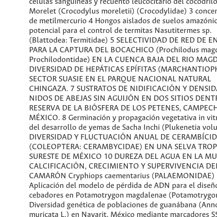
células sanguíneas y recuento leucocitario del cocodril
Morelet (Crocodylus moreletii) (Crocodylidae) 3 conce
de metilmercurio 4 Hongos aislados de suelos amazóni
potencial para el control de termitas Nasutitermes sp.
(Blattodea: Termitidae) 5 SELECTIVIDAD DE RED DE 
PARA LA CAPTURA DEL BOCACHICO (Prochilodus magd
Prochilodontidae) EN LA CUENCA BAJA DEL RIO MAG
DIVERSIDAD DE HEPÁTICAS EPÍFITAS (MARCHANTIOP
SECTOR SUASIE EN EL PARQUE NACIONAL NATURAL
CHINGAZA. 7 SUSTRATOS DE NIDIFICACIÓN Y DENSI
NIDOS DE ABEJAS SIN AGUIJÓN EN DOS SITIOS DENT
RESERVA DE LA BIÓSFERA DE LOS PETENES, CAMPECH
MÉXICO. 8 Germinación y propagación vegetativa in vitr
del desarrollo de yemas de Sacha Inchi (Plukenetia volub
DIVERSIDAD Y FLUCTUACIÓN ANUAL DE CERAMBÍCI
(COLEOPTERA: CERAMBYCIDAE) EN UNA SELVA TROP
SURESTE DE MÉXICO 10 DUREZA DEL AGUA EN LA MU
CALCIFICACIÓN, CRECIMIENTO Y SUPERVIVENCIA DE
CAMARÓN Cryphiops caementarius (PALAEMONIDAE)
Aplicación del modelo de pérdida de ADN para el diseñ
cebadores en Potamotrygon magdalenae (Potamotrygo
Diversidad genética de poblaciones de guanábana (Ann
muricata L.) en Nayarit, México mediante marcadores S