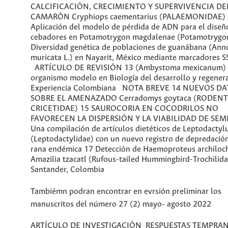
CALCIFICACIÓN, CRECIMIENTO Y SUPERVIVENCIA DE
CAMARÓN Cryphiops caementarius (PALAEMONIDAE)
Aplicación del modelo de pérdida de ADN para el diseñ
cebadores en Potamotrygon magdalenae (Potamotrygo
Diversidad genética de poblaciones de guanábana (Ann
muricata L.) en Nayarit, México mediante marcadores S
ARTÍCULO DE REVISIÓN 13 (Ambystoma mexicanum)
organismo modelo en Biología del desarrollo y regenera
Experiencia Colombiana NOTA BREVE 14 NUEVOS D
SOBRE EL AMENAZADO Cerradomys goytaca (RODENT
CRICETIDAE) 15 SAUROCORIA EN COCODRILOS NO
FAVORECEN LA DISPERSIÓN Y LA VIABILIDAD DE SEM
Una compilación de artículos dietéticos de Leptodactyl
(Leptodactylidae) con un nuevo registro de depredació
rana endémica 17 Detección de Haemoproteus archiloc
Amazilia tzacatl (Rufous-tailed Hummingbird-Trochilida
Santander, Colombia
Tambiémn podran encontrar en evrsión preliminar los
manuscritos del número 27 (2) mayo- agosto 2022
ARTÍCULO DE INVESTIGACIÓN RESPUESTAS TEMPRA