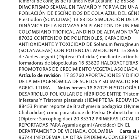
femoral de conejas de la línea New Zealand 12 88388
DIMORFISMO SEXUAL EN TAMAÑO Y FORMA EN UNA
POBLACIÓN DE ESCÍNCIDOS DE COLA AZUL DEL GÉN
Plestiodon (SCINCIDAE) 13 83182 SIMULACIÓN DE LA
DINÁMICA DE LA BIOMASA EN PLANCTON DE UN EM
COLOMBIANO TROPICAL ANDINO DE ALTA MONTAÑA
87032 CONTENIDO DE POLIFENOLES, CAPACIDAD
ANTIOXIDANTE Y TOXICIDAD DE Solanum ferrugineu
(SOLANACEAE) CON POTENCIAL MEDICINAL 15 86966
de Aedes aegypti (Diptera: Culicidae) mediante actinoba
formadoras de biopelículas 16 83820 HALOBACTERIAS
PROMOTORAS DE CRECIMIENTO VEGETAL ASOCIA
Artículo de revisión
17 85760 APORTACIONES Y DIFI
DE LA METAGENÓMICA DE SUELOS Y SU IMPACTO EN
AGRICULTURA.
Notas breves
18 87029 HISTOLOGÍA 
DESARROLLO FOLICULAR DE HÍBRIDOS ENTRE Triato
infestans Y Triatoma platensis (HEMIPTERA: REDUVIID
88453 Primer reporte de Brachymeria podagrica (Hyme
Chalcididae) como parasitoide de Peckia (Euboettcheria
(Diptera: Sarcophagidae) 20 85312 PRIMERAS LOCALI
REPORTADAS PARA Agamia agami (Ardeidae) EN EL
DEPARTAMENTO DE VICHADA, COLOMBIA
Carta al 
96744 INFODEMIA, LA OTRA EPIDEMIA: CONCEPTOS 