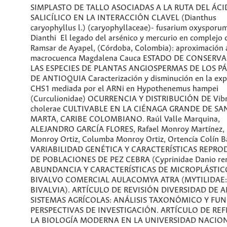
SIMPLASTO DE TALLO ASOCIADAS A LA RUTA DEL ÁC
SALICÍLICO EN LA INTERACCIÓN CLAVEL (Dianthus
caryophyllus l.) (caryophyllaceae)- fusarium oxysporum 
Dianthi El legado del arsénico y mercurio en complejo
Ramsar de Ayapel, (Córdoba, Colombia): aproximación 
macrocuenca Magdalena Cauca ESTADO DE CONSERV
LAS ESPECIES DE PLANTAS ANGIOSPERMAS DE LOS 
DE ANTIOQUIA Caracterización y disminución en la exp
CHS1 mediada por el ARNi en Hypothenemus hampei
(Curculionidae) OCURRENCIA Y DISTRIBUCIÓN DE Vibr
cholerae CULTIVABLE EN LA CIÉNAGA GRANDE DE SA
MARTA, CARIBE COLOMBIANO. Raúl Valle Marquina,
ALEJANDRO GARCÍA FLORES, Rafael Monroy Martínez, 
Monroy Ortiz, Columba Monroy Ortiz, Ortencía Colín 
VARIABILIDAD GENÉTICA Y CARACTERÍSTICAS REPRO
DE POBLACIONES DE PEZ CEBRA (Cyprinidae Danio rer
ABUNDANCIA Y CARACTERÍSTICAS DE MICROPLÁSTIC
BIVALVO COMERCIAL AULACOMYA ATRA (MYTILIDAE:
BIVALVIA). ARTÍCULO DE REVISIÓN DIVERSIDAD DE A
SISTEMAS AGRÍCOLAS: ANÁLISIS TAXONÓMICO Y FU
PERSPECTIVAS DE INVESTIGACIÓN. ARTÍCULO DE RE
LA BIOLOGÍA MODERNA EN LA UNIVERSIDAD NACIO