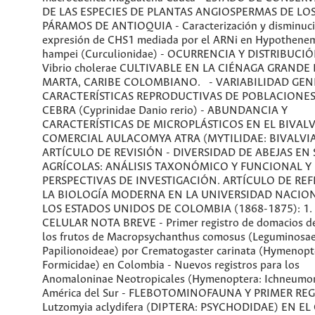
DE LAS ESPECIES DE PLANTAS ANGIOSPERMAS DE LO
PÁRAMOS DE ANTIOQUIA - Caracterización y disminuci
expresión de CHS1 mediada por el ARNi en Hypothene
hampei (Curculionidae) - OCURRENCIA Y DISTRIBUCI
Vibrio cholerae CULTIVABLE EN LA CIÉNAGA GRANDE
MARTA, CARIBE COLOMBIANO. - VARIABILIDAD GEN
CARACTERÍSTICAS REPRODUCTIVAS DE POBLACIONES
CEBRA (Cyprinidae Danio rerio) - ABUNDANCIA Y
CARACTERÍSTICAS DE MICROPLÁSTICOS EN EL BIVAL
COMERCIAL AULACOMYA ATRA (MYTILIDAE: BIVALVIA
ARTÍCULO DE REVISIÓN - DIVERSIDAD DE ABEJAS EN
AGRÍCOLAS: ANÁLISIS TAXONÓMICO Y FUNCIONAL Y
PERSPECTIVAS DE INVESTIGACIÓN. ARTÍCULO DE REF
LA BIOLOGÍA MODERNA EN LA UNIVERSIDAD NACIO
LOS ESTADOS UNIDOS DE COLOMBIA (1868-1875): 1.
CELULAR NOTA BREVE - Primer registro de domacios d
los frutos de Macropsychanthus comosus (Leguminosae
Papilionoideae) por Crematogaster carinata (Hymenopt
Formicidae) en Colombia - Nuevos registros para los
Anomaloninae Neotropicales (Hymenoptera: Ichneumon
América del Sur - FLEBOTOMINOFAUNA Y PRIMER REG
Lutzomyia aclydifera (DIPTERA: PSYCHODIDAE) EN EL