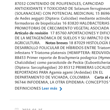
87032 CONTENIDO DE POLIFENOLES, CAPACIDAD
ANTIOXIDANTE Y TOXICIDAD DE Solanum ferrugineu
(SOLANACEAE) CON POTENCIAL MEDICINAL 15 86966
de Aedes aegypti (Diptera: Culicidae) mediante actinoba
formadoras de biopelículas 16 83820 HALOBACTERIAS
PROMOTORAS DE CRECIMIENTO VEGETAL ASOCIA
Artículo de revisión
17 85760 APORTACIONES Y DIFI
DE LA METAGENÓMICA DE SUELOS Y SU IMPACTO EN
AGRICULTURA.
Notas breves
18 87029 HISTOLOGÍA 
DESARROLLO FOLICULAR DE HÍBRIDOS ENTRE Triato
infestans Y Triatoma platensis (HEMIPTERA: REDUVIID
88453 Primer reporte de Brachymeria podagrica (Hyme
Chalcididae) como parasitoide de Peckia (Euboettcheria
(Diptera: Sarcophagidae) 20 85312 PRIMERAS LOCALI
REPORTADAS PARA Agamia agami (Ardeidae) EN EL
DEPARTAMENTO DE VICHADA, COLOMBIA
Carta al 
96744 INFODEMIA, LA OTRA EPIDEMIA: CONCEPTOS 
DEFINICIONES
Leer más