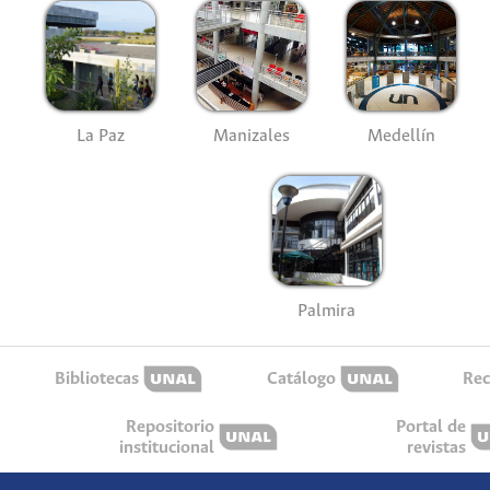
La Paz
Manizales
Medellín
Palmira
Bibliotecas
Catálogo
Rec
Repositorio
Portal de
institucional
revistas