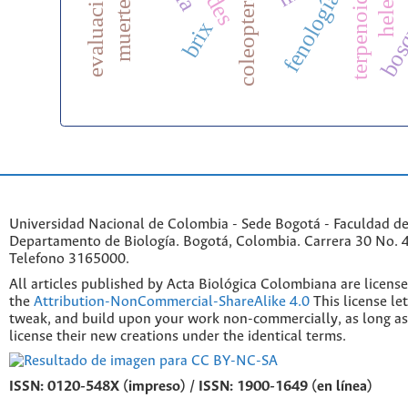
bosqu
terpenoides
fenología
coleoptera
brix
Universidad Nacional de Colombia - Sede Bogotá - Faculdad de
Departamento de Biología. Bogotá, Colombia. Carrera 30 No. 45
Telefono 3165000.
All articles published by Acta Biológica Colombiana are licens
the
Attribution-NonCommercial-ShareAlike 4.0
This license le
tweak, and build upon your work non-commercially, as long as
license their new creations under the identical terms.
ISSN: 0120-548X (impreso) / ISSN: 1900-1649 (en línea)