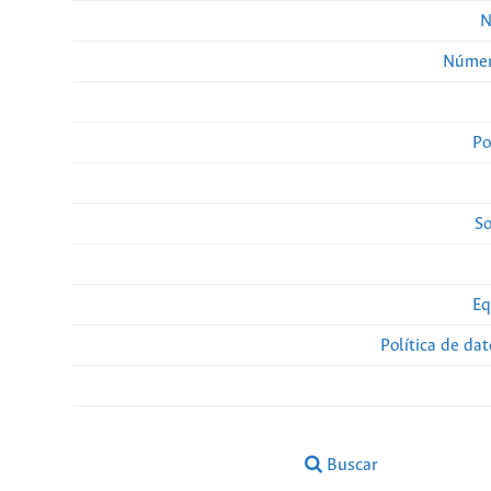
N
Númer
Po
So
Eq
Política de da
Buscar