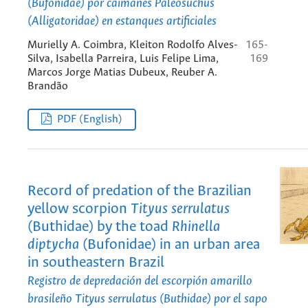
(Bufonidae) por caimanes
Paleosuchus
(Alligatoridae) en estanques artificiales
Murielly A. Coimbra, Kleiton Rodolfo Alves-
165-
Silva, Isabella Parreira, Luis Felipe Lima,
169
Marcos Jorge Matias Dubeux, Reuber A.
Brandão
PDF (English)
Record of predation of the Brazilian
yellow scorpion
Tityus serrulatus
(Buthidae) by the toad
Rhinella
diptycha
(Bufonidae) in an urban area
in southeastern Brazil
Registro de depredación del escorpión amarillo
brasileño
Tityus serrulatus
(Buthidae) por el sapo