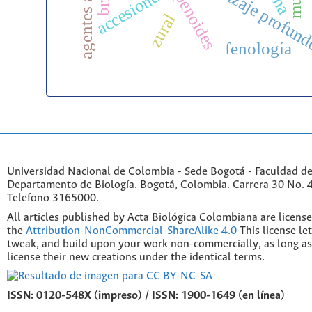
g
terpenoides
accesiones
brix
zural
fenología
Universidad Nacional de Colombia - Sede Bogotá - Faculdad de
Departamento de Biología. Bogotá, Colombia. Carrera 30 No. 45
Telefono 3165000.
All articles published by Acta Biológica Colombiana are licens
the
Attribution-NonCommercial-ShareAlike 4.0
This license le
tweak, and build upon your work non-commercially, as long as
license their new creations under the identical terms.
ISSN: 0120-548X (impreso) / ISSN: 1900-1649 (en línea)