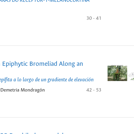
ARAS DO RECEPTOR-1-MELANOCORTINA
30 - 41
n Epiphytic Bromeliad Along an
pífita a lo largo de un gradiente de elevación
a, Demetria Mondragón
42 - 53