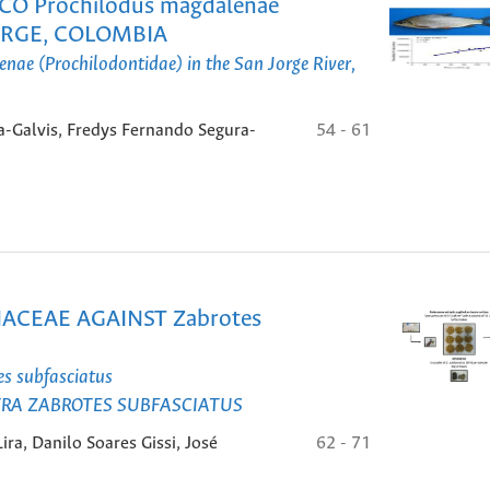
O Prochilodus magdalenae
ORGE, COLOMBIA
nae (Prochilodontidae) in the San Jorge River,
a-Galvis, Fredys Fernando Segura-
54 - 61
ACEAE AGAINST Zabrotes
es subfasciatus
TRA ZABROTES SUBFASCIATUS
ra, Danilo Soares Gissi, José
62 - 71