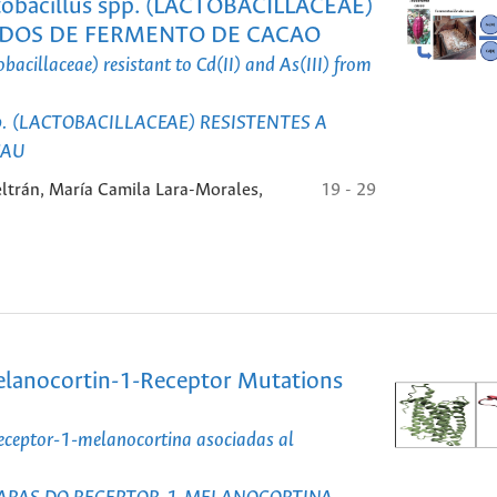
obacillus spp. (LACTOBACILLACEAE)
ERADOS DE FERMENTO DE CACAO
obacillaceae) resistant to Cd(II) and As(III) from
pp. (LACTOBACILLACEAE) RESISTENTES A
CAU
trán, María Camila Lara-Morales,
19 - 29
Melanocortin-1-Receptor Mutations
eceptor-1-melanocortina asociadas al