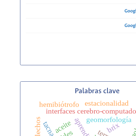
Googl
Googl
Palabras clave
estacionalidad
hemibiótrofo
interfaces cerebro-computado
feno
geomorfología
helechos
aceite
tacna
brix