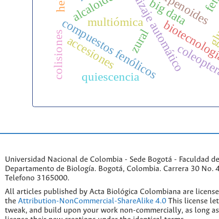
aprendizaje automático
terpenoides
alcaloides
glu
big data
multiómica
compuestos fenólicos
biotecnolog
zural
colisiones
accesiones
coleopte
quiescencia
Universidad Nacional de Colombia - Sede Bogotá - Faculdad de
Departamento de Biología. Bogotá, Colombia. Carrera 30 No. 45
Telefono 3165000.
All articles published by Acta Biológica Colombiana are licens
the
Attribution-NonCommercial-ShareAlike 4.0
This license le
tweak, and build upon your work non-commercially, as long as