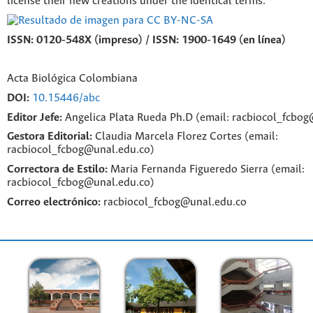
license their new creations under the identical terms.
ISSN: 0120-548X (impreso) / ISSN: 1900-1649 (en línea)
Acta Biológica Colombiana
DOI:
10.15446/abc
Editor Jefe:
Angelica Plata Rueda Ph.D (email: racbiocol_fcbo
Gestora Editorial:
Claudia Marcela Florez Cortes (email:
racbiocol_fcbog@unal.edu.co)
Correctora de Estilo:
Maria Fernanda Figueredo Sierra (email:
racbiocol_fcbog@unal.edu.co)
Correo electrónico:
racbiocol_fcbog@unal.edu.co