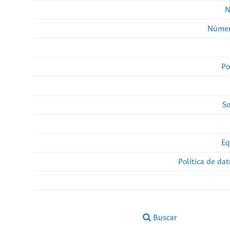
N
Númer
Po
So
Eq
Política de da
Buscar