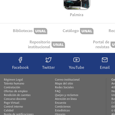
Palmira
Bibliotecas
Catálogo
Rec
Repositorio
Portal de
institucional
revistas
Facebook
Twitter
YouTube
Email
Régimen Legal
Correo institucional
Co
Talento humano
Mapa del sitio
Av
Contratación
Redes Sociales
40
Ofertas de empleo
FAQ
He
Rendición de cuentas
Quejas y reclamos
Un
Concurso docente
Atención en línea
Bo
Pago Virtual
Encuesta
(+
Control interno
Contáctenos
00
Calidad
Estadísticas
© 
Buzón de notificaciones
Glosario
Al