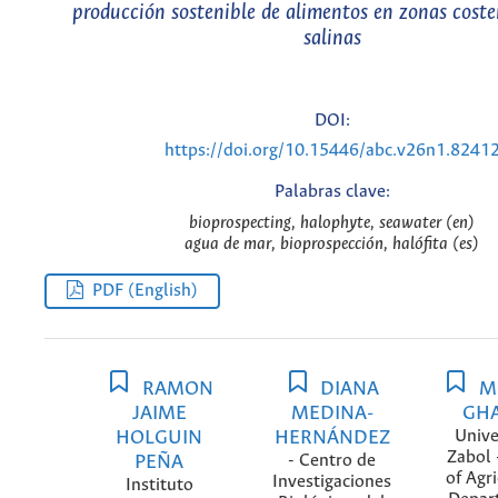
producción sostenible de alimentos en zonas coster
salinas
DOI:
https://doi.org/10.15446/abc.v26n1.8241
Palabras clave:
bioprospecting, halophyte, seawater (en)
agua de mar, bioprospección, halófita (es)
PDF (English)
RAMON
DIANA
M
JAIME
MEDINA-
GH
HOLGUIN
HERNÁNDEZ
Unive
Zabol 
PEÑA
- Centro de
of Agri
Investigaciones
Instituto