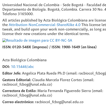
Universidad Nacional de Colombia - Sede Bogotá - Faculdad de
Departamento de Biología. Bogotá, Colombia. Carrera 30 No. 45
Telefono 3165000.
All articles published by Acta Biológica Colombiana are licens
the
Attribution-NonCommercial-ShareAlike 4.0
This license le
tweak, and build upon your work non-commercially, as long as
license their new creations under the identical terms.
ISSN: 0120-548X (impreso) / ISSN: 1900-1649 (en línea)
Acta Biológica Colombiana
DOI:
10.15446/abc
Editor Jefe:
Angelica Plata Rueda Ph.D (email: racbiocol_fcbo
Gestora Editorial:
Claudia Marcela Florez Cortes (email:
racbiocol_fcbog@unal.edu.co)
Correctora de Estilo:
Maria Fernanda Figueredo Sierra (email:
racbiocol_fcbog@unal.edu.co)
Correo electrónico:
racbiocol_fcbog@unal.edu.co