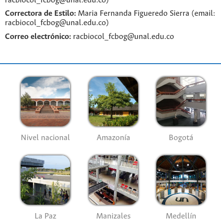
racbiocol_fcbog@unal.edu.co)
Correctora de Estilo:
Maria Fernanda Figueredo Sierra (email:
racbiocol_fcbog@unal.edu.co)
Correo electrónico:
racbiocol_fcbog@unal.edu.co
Nivel nacional
Amazonía
Bogotá
La Paz
Manizales
Medellín