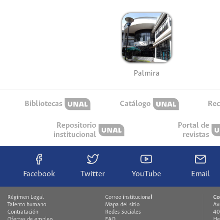
Palmira
Bibliotecas
Catálogo
Rec
Repositorio
Portal de
institucional
revistas
Facebook
Twitter
YouTube
Email
Régimen Legal
Correo institucional
Co
Talento humano
Mapa del sitio
Av
Contratación
Redes Sociales
40
Ofertas de empleo
FAQ
He