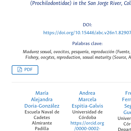
(Prochilodontidae) in the San Jorge River, Co
DOI:
https://doi.org/10.15446/abc.v26n1.8290
Palabras clave:
Madurez sexual, ovocitos, pesquería, reproducción (Fuente
Fishery, oocytes, reproduction, sexual maturity (Source, 
PDF
María
Andrea
Fr
Alejandra
Marcela
Fer
Doria-González
Espitia-Galvis
Se
Escuela Naval de
Universidad de
Gu
Cadetes
Córdoba
Univer
Almirante
https://orcid.org
Cór
Padilla
/0000-0002-
Depar