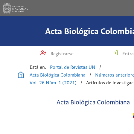
Acta Biológica Colombi
Registrarse
Entra
Está en:
Portal de Revistas UN
/
Acta Biológica Colombiana
/
Números anterior
Vol. 26 Núm. 1 (2021)
/
Artículos de Investigac
Acta Biológica Colombiana