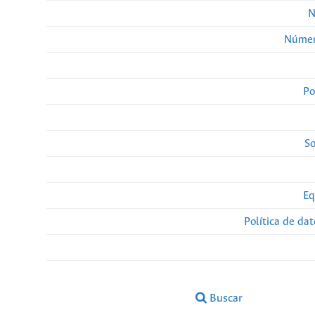
N
Númer
Po
So
Eq
Política de da
Buscar