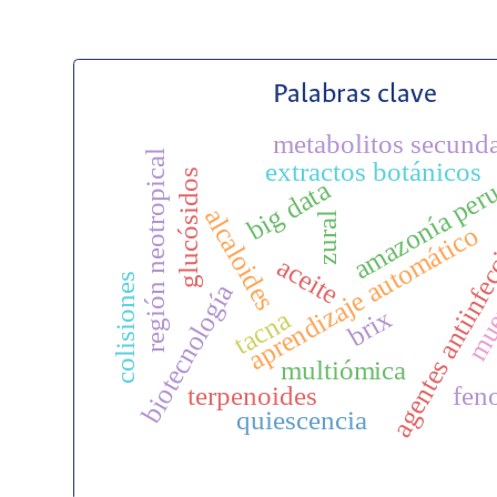
Palabras clave
metabolitos secunda
región neotropical
extractos botánicos
amazonía per
glucósidos
big data
agentes antiinfe
alcaloides
zural
muer
aprendizaje automático
aceite
colisiones
biotecnología
brix
tacna
multiómica
terpenoides
fen
quiescencia