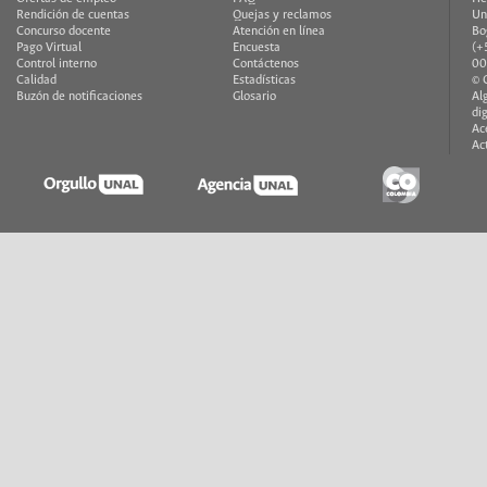
Rendición de cuentas
Quejas y reclamos
Un
Concurso docente
Atención en línea
Bo
Pago Virtual
Encuesta
(+
Control interno
Contáctenos
00
Calidad
Estadísticas
© 
Buzón de notificaciones
Glosario
Al
di
Ac
Ac