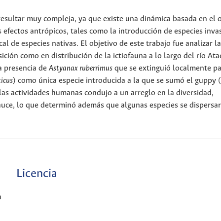
 resultar muy compleja, ya que existe una dinámica basada en el 
os efectos antrópicos, tales como la introducción de especies inva
l de especies nativas. El objetivo de este trabajo fue analizar la
ción como en distribución de la ictiofauna a lo largo del río At
la presencia de
Astyanax ruberrimus
que se extinguió localmente pa
ticus
) como única especie introducida a la que se sumó el guppy (
las actividades humanas condujo a un arreglo en la diversidad,
cauce, lo que determinó además que algunas especies se dispersa
Licencia
a