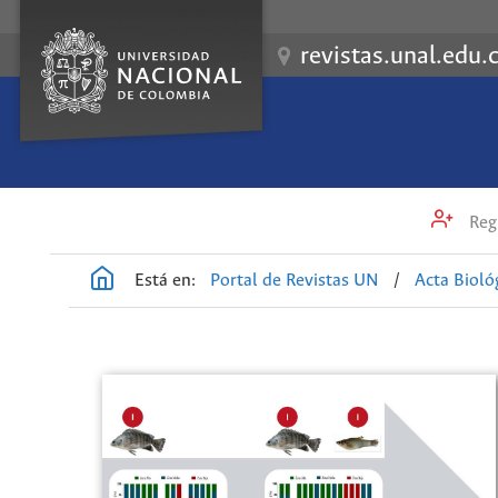
revistas.unal.edu.
Regi
Está en:
Portal de Revistas UN
/
Acta Biol