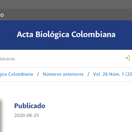
co
Acta Biológica Colombiana
strarse
ógica Colombiana
/
Números anteriores
/
Vol. 26 Núm. 1 (2
Publicado
2020-08-25