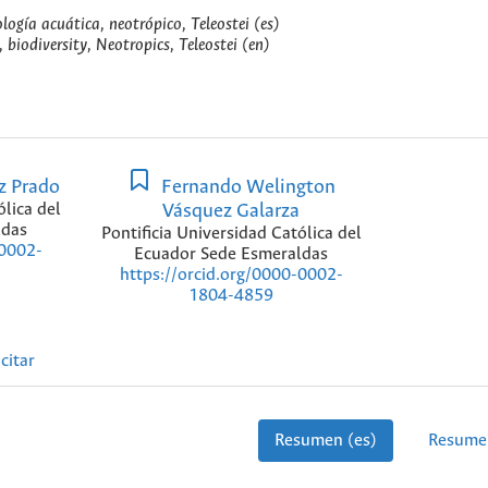
ología acuática, neotrópico, Teleostei (es)
 biodiversity, Neotropics, Teleostei (en)
z Prado
Fernando Welington
ólica del
Vásquez Galarza
ldas
Pontificia Universidad Católica del
-0002-
Ecuador Sede Esmeraldas
https://orcid.org/0000-0002-
1804-4859
citar
Resumen (es)
Resume