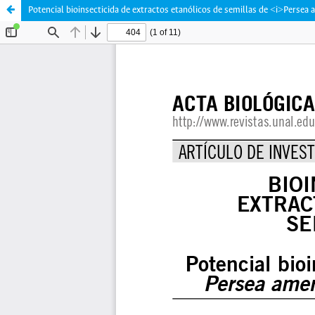
Potencial bioinsecticida de extractos etanólicos de semillas de <i>Perse