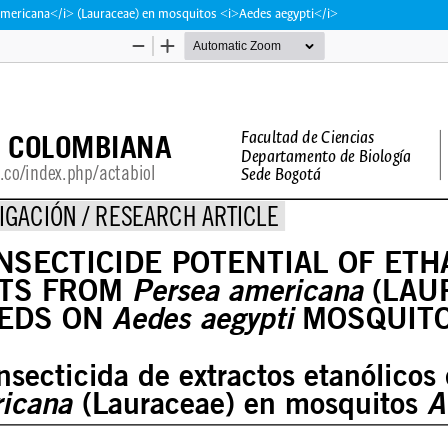
a americana</i> (Lauraceae) en mosquitos <i>Aedes aegypti</i>