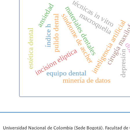
técnicas in vitro
ansiedad
materiales dentales
macroquelia
cirugía maxilo
sindrome de ascher
pulido dental
inteligencia artificial
índice h
estética dental
dob
incision eliptica
depresión
equipo dental
minería de datos
Universidad Nacional de Colombia (Sede Bogotá). Facultad de