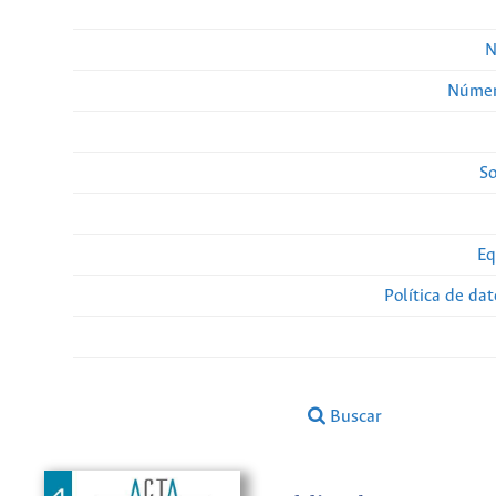
N
Númer
So
Eq
Política de da
Buscar