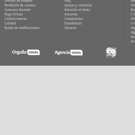
Ofertas de empleo
FAQ
He
Rendición de cuentas
Quejas y reclamos
Un
Concurso docente
Atención en línea
Bo
Pago Virtual
Encuesta
(+
Control interno
Contáctenos
00
Calidad
Estadísticas
© 
Buzón de notificaciones
Glosario
Al
di
Ac
Ac