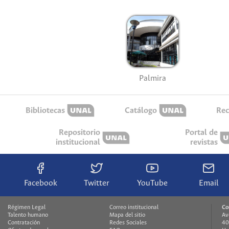
Palmira
Bibliotecas
Catálogo
Rec
Repositorio
Portal de
institucional
revistas
Facebook
Twitter
YouTube
Email
Régimen Legal
Correo institucional
Co
Talento humano
Mapa del sitio
Av
Contratación
Redes Sociales
40