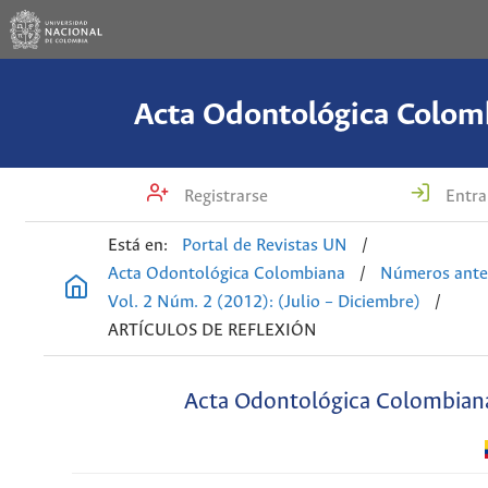
Acta Odontológica Colom
Registrarse
Entra
Está en:
Portal de Revistas UN
/
Acta Odontológica Colombiana
/
Números ante
Vol. 2 Núm. 2 (2012): (Julio – Diciembre)
/
ARTÍCULOS DE REFLEXIÓN
Acta Odontológica Colombian