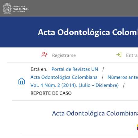
Acta Odontológica Colom
Registrarse
Entra
Está en:
Portal de Revistas UN
/
Acta Odontológica Colombiana
/
Números ante
Vol. 4 Núm. 2 (2014): (Julio – Diciembre)
/
REPORTE DE CASO
Acta Odontológica Colombian