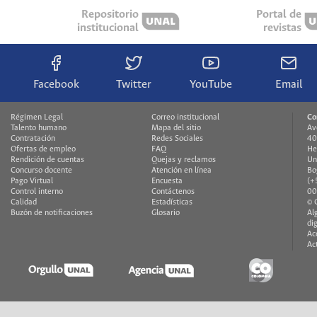
Repositorio
Portal de
institucional
revistas
Facebook
Twitter
YouTube
Email
Régimen Legal
Correo institucional
Co
Talento humano
Mapa del sitio
Av
Contratación
Redes Sociales
40
Ofertas de empleo
FAQ
He
Rendición de cuentas
Quejas y reclamos
Un
Concurso docente
Atención en línea
Bo
Pago Virtual
Encuesta
(+
Control interno
Contáctenos
00
Calidad
Estadísticas
© 
Buzón de notificaciones
Glosario
Al
di
Ac
Ac