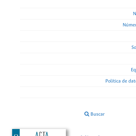
N
Númer
So
Eq
Política de da
Buscar