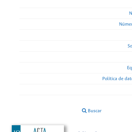
N
Númer
So
Eq
Política de da
Buscar