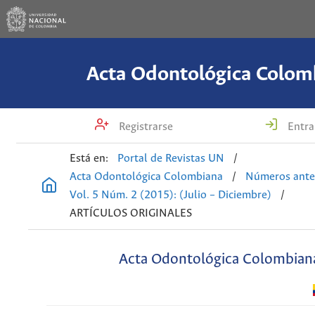
Acta Odontológica Colom
Registrarse
Entra
Está en:
Portal de Revistas UN
/
Acta Odontológica Colombiana
/
Números ante
Vol. 5 Núm. 2 (2015): (Julio – Diciembre)
/
ARTÍCULOS ORIGINALES
Acta Odontológica Colombian