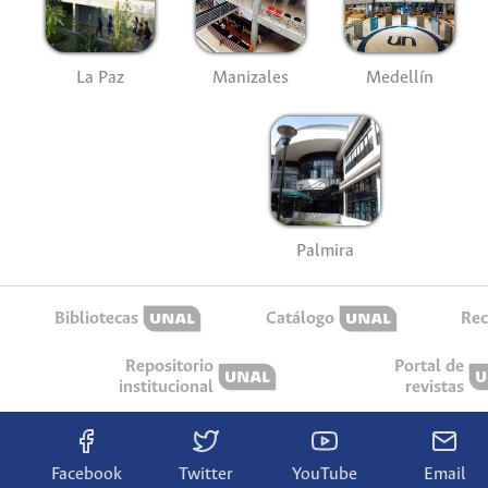
La Paz
Manizales
Medellín
Palmira
Bibliotecas
Catálogo
Rec
Repositorio
Portal de
institucional
revistas
Facebook
Twitter
YouTube
Email