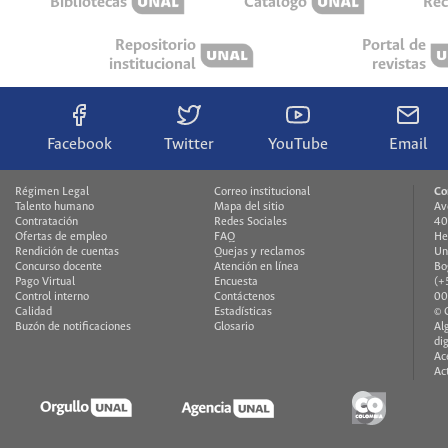
Bibliotecas
Catálogo
Rec
Repositorio
Portal de
institucional
revistas
Facebook
Twitter
YouTube
Email
Régimen Legal
Correo institucional
Co
Talento humano
Mapa del sitio
Av
Contratación
Redes Sociales
40
Ofertas de empleo
FAQ
He
Rendición de cuentas
Quejas y reclamos
Un
Concurso docente
Atención en línea
Bo
Pago Virtual
Encuesta
(+
Control interno
Contáctenos
00
Calidad
Estadísticas
© 
Buzón de notificaciones
Glosario
Al
di
Ac
Ac