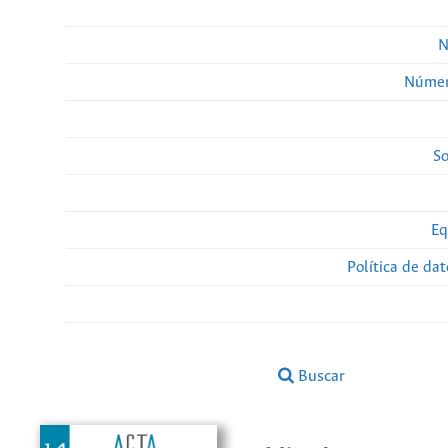
N
Númer
So
Eq
Política de da
Buscar