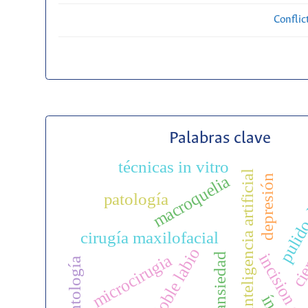
Conflic
Palabras clave
técnicas in vitro
inteligencia artificial
macroquelia
depresión
pulido
cien
patología
cirugía maxilofacial
doble labio
incision eli
microcirugia
ansiedad
odontología