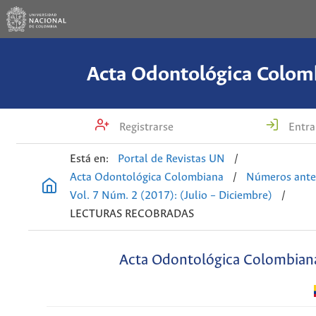
Acta Odontológica Colom
Registrarse
Entra
Está en:
Portal de Revistas UN
/
Acta Odontológica Colombiana
/
Números ante
Vol. 7 Núm. 2 (2017): (Julio – Diciembre)
/
LECTURAS RECOBRADAS
Acta Odontológica Colombian