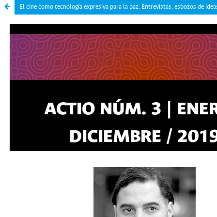
El cine como tecnología expresiva para la paz. Entrevistas, esbozos de idea