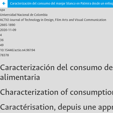
Caracterización del consumo del manjar blanco en Palmira desde un enfoq