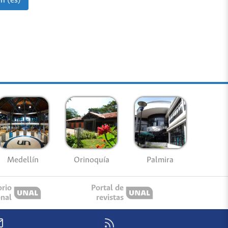
n (es)
Medellín
Palmira
Orinoquía
orio
Portal de
onal
revistas