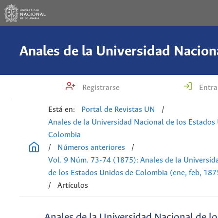
Registrarse
Entra
Está en:
Portal de Revistas UN
/
Anales de la Universidad Nacional de los Estados
Colombia
/
Números anteriores
/
Vol. 9 Núm. 73-74 (1875): Anales de la Universid
de los Estados Unidos de Colombia (ene, feb, 187
/
Artículos
Anales de la Universidad Nacional de l