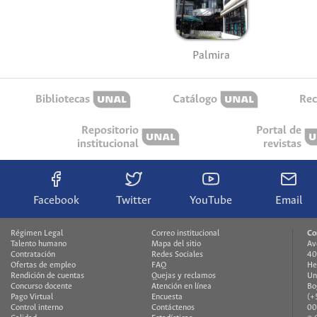
Palmira
Bibliotecas
Catálogo
Rec
Repositorio
Portal de
institucional
revistas
Facebook
Twitter
YouTube
Email
Régimen Legal
Correo institucional
Co
Talento humano
Mapa del sitio
Av
Contratación
Redes Sociales
40
Ofertas de empleo
FAQ
He
Rendición de cuentas
Quejas y reclamos
Un
Concurso docente
Atención en línea
Bo
Pago Virtual
Encuesta
(+
Control interno
Contáctenos
00