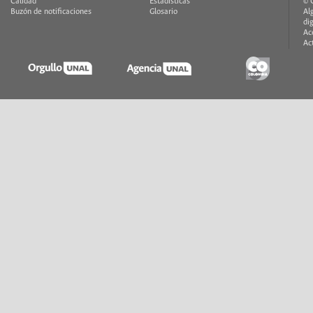
Calidad
Estadísticas
© 
Buzón de notificaciones
Glosario
Al
di
Ac
Ac