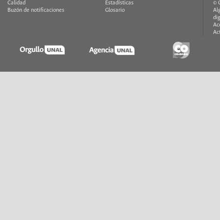
Calidad
Estadísticas
© 
Buzón de notificaciones
Glosario
Al
di
Ac
Ac