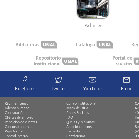
Palmira
Bibliotecas
Catálogo
Rec
Repositorio
Portal de
institucional
revistas
Facebook
Twitter
YouTube
Email
Régimen Legal
Correo institucional
Co
Talento humano
Mapa del sitio
Av
Contratación
Redes Sociales
40
Ofertas de empleo
FAQ
He
Rendición de cuentas
Quejas y reclamos
Un
Concurso docente
Atención en línea
Bo
Pago Virtual
Encuesta
(+
Control interno
Contáctenos
00