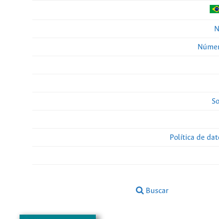
N
Númer
So
Política de da
Buscar