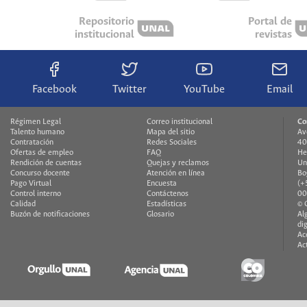
Repositorio
Portal de
institucional
revistas
Facebook
Twitter
YouTube
Email
Régimen Legal
Correo institucional
Co
Talento humano
Mapa del sitio
Av
Contratación
Redes Sociales
40
Ofertas de empleo
FAQ
He
Rendición de cuentas
Quejas y reclamos
Un
Concurso docente
Atención en línea
Bo
Pago Virtual
Encuesta
(+
Control interno
Contáctenos
00
Calidad
Estadísticas
© 
Buzón de notificaciones
Glosario
Al
di
Ac
Ac