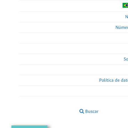
N
Númer
So
Política de da
Buscar