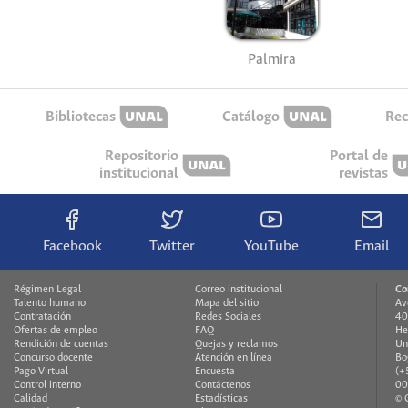
Palmira
Bibliotecas
Catálogo
Rec
Repositorio
Portal de
institucional
revistas
Facebook
Twitter
YouTube
Email
Régimen Legal
Correo institucional
Co
Talento humano
Mapa del sitio
Av
Contratación
Redes Sociales
40
Ofertas de empleo
FAQ
He
Rendición de cuentas
Quejas y reclamos
Un
Concurso docente
Atención en línea
Bo
Pago Virtual
Encuesta
(+
Control interno
Contáctenos
00
Calidad
Estadísticas
© 