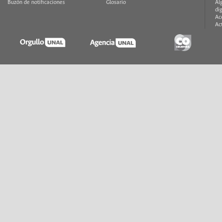
Buzón de notificaciones
Glosario
Al
di
Ac
Ac