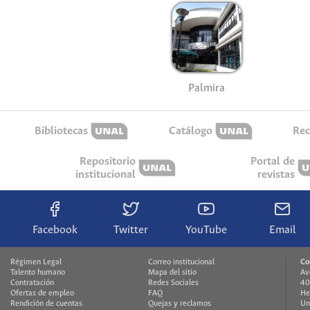
Palmira
Bibliotecas
Catálogo
Rec
Repositorio
Portal de
institucional
revistas
Facebook
Twitter
YouTube
Email
Régimen Legal
Correo institucional
Co
Talento humano
Mapa del sitio
Av
Contratación
Redes Sociales
40
Ofertas de empleo
FAQ
He
Rendición de cuentas
Quejas y reclamos
Un