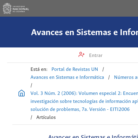
Avances en Sistemas e Info
Entrar
Está en:
Portal de Revistas UN
/
Avances en Sistemas e Informática
/
Números an
/
Vol. 3 Núm. 2 (2006): Volumen especial 2: Encue
investigación sobre tecnologías de información apl
solución de problemas, 7a. Versión - EITI2006
/
Artículos
Avances en Sistemas e Informát