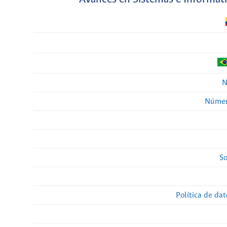
N
Númer
So
Política de da