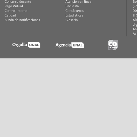
Concurso docente
Atención en línea
Bo
Pago Virtual
Encuesta
(+
Control interno
Contáctenos
00
Calidad
Estadísticas
© 
Buzón de notificaciones
Glosario
Al
di
Ac
Ac