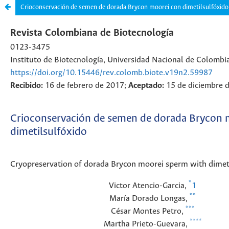
Crioconservación de semen de dorada Brycon moorei con dimetilsulfóxido