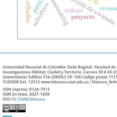
construcción de vivienda
homemaking
suburbios
vivien
trabajo
proyecto
Universidad Nacional de Colombia (Sede Bogotá). Facultad de A
Investigaciones Hábitat, Ciudad y Territorio. Carrera 30 # 45-
Universitaria) Edificio 314 (SINDU) Of. 106 Código postal 11
3165000 Ext. 12212 www.bitacora.unal.edu.co / bitacora_far
ISSN Impreso: 0124-7913
ISSN En línea: 2027-145X
DOI:
10.15446/bitacora