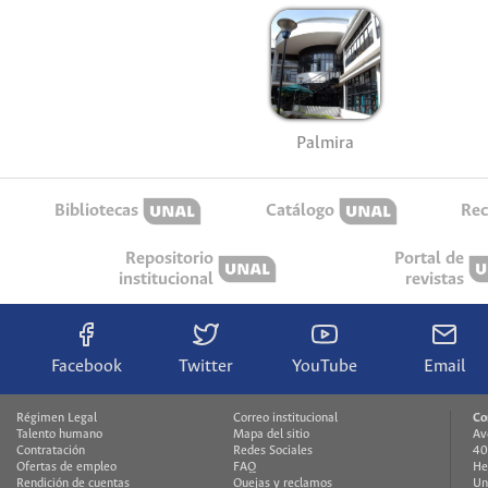
Palmira
Bibliotecas
Catálogo
Rec
Repositorio
Portal de
institucional
revistas
Facebook
Twitter
YouTube
Email
Régimen Legal
Correo institucional
Co
Talento humano
Mapa del sitio
Av
Contratación
Redes Sociales
40
Ofertas de empleo
FAQ
He
Rendición de cuentas
Quejas y reclamos
Un