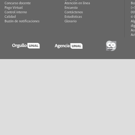
Concurso docente
Atención en línea
Bo
Pago Virtual
Encuesta
(+
Control interno
Contáctenos
00
Calidad
Estadísticas
© 
Buzón de notificaciones
Glosario
Al
di
Ac
Ac