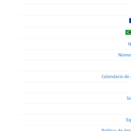
N
Númer
Calendario de 
So
Eq
Política de da