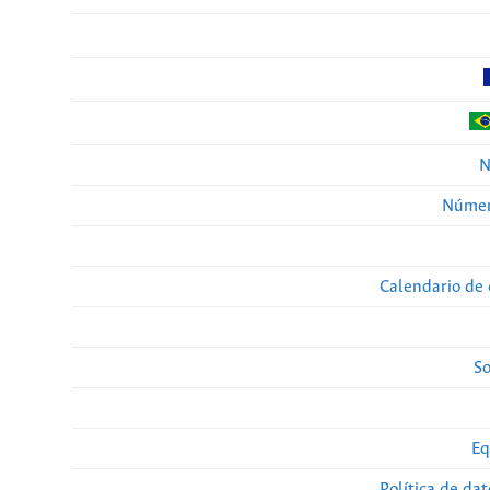
N
Númer
Calendario de 
So
Eq
Política de da