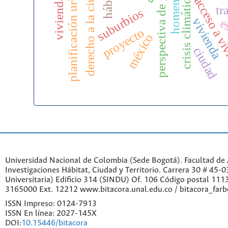
perspectiva de género
homemaking
planificación urbana
derecho a la ciudad
hábitat
crisis climática
acceso a v
tr
suburbios
vivienda
e
proyecto
méxico
ciudad
Universidad Nacional de Colombia (Sede Bogotá). Facultad de A
Investigaciones Hábitat, Ciudad y Territorio. Carrera 30 # 45-
Universitaria) Edificio 314 (SINDU) Of. 106 Código postal 11
3165000 Ext. 12212 www.bitacora.unal.edu.co / bitacora_far
ISSN Impreso: 0124-7913
ISSN En línea: 2027-145X
DOI:
10.15446/bitacora