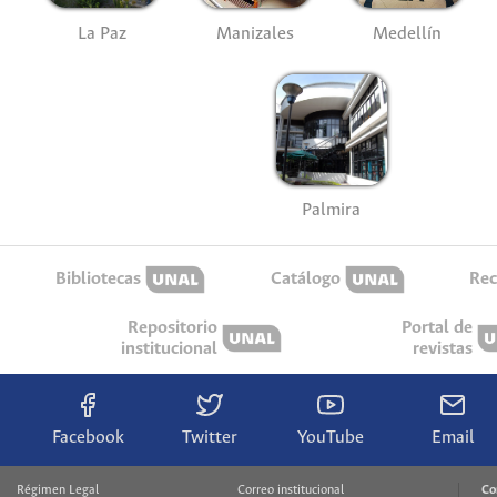
La Paz
Manizales
Medellín
Palmira
Bibliotecas
Catálogo
Rec
Repositorio
Portal de
institucional
revistas
Facebook
Twitter
YouTube
Email
Régimen Legal
Correo institucional
Co