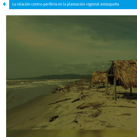
La relación centro-periferia en la planeación regional antioqueña