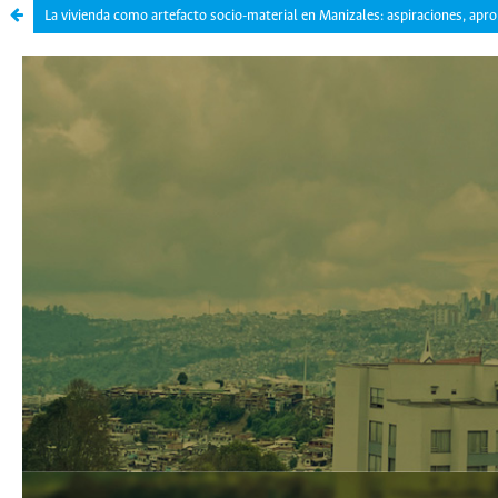
La vivienda como artefacto socio-material en Manizales: aspiraciones, apr