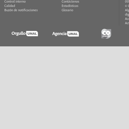
Control interno
Contáctenos
00
Calidad
Estadísticas
© 
Buzón de notificaciones
Glosario
Al
di
Ac
Ac