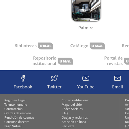
Palmira
Bibliotecas
Catálogo
Rec
Repositorio
Portal de
institucional
revistas
Facebook
Twitter
YouTube
Email
Régimen Legal
Correo institucional
Co
Talento humano
Mapa del sitio
Av
Contratación
Redes Sociales
40
Ofertas de empleo
FAQ
He
Rendición de cuentas
Quejas y reclamos
Un
Concurso docente
Atención en línea
Bo
Pago Virtual
Encuesta
(+