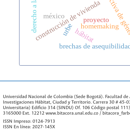
acc
derecho a la ciudad
perspectiva de gé
construcción de vivienda
méxico
proyecto
urbe
homemaking
hábitat
brechas de asequibilida
Universidad Nacional de Colombia (Sede Bogotá). Facultad de A
Investigaciones Hábitat, Ciudad y Territorio. Carrera 30 # 45-
Universitaria) Edificio 314 (SINDU) Of. 106 Código postal 11
3165000 Ext. 12212 www.bitacora.unal.edu.co / bitacora_far
ISSN Impreso: 0124-7913
ISSN En línea: 2027-145X