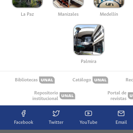
La Paz
Manizales
Medellín
Palmira
Bibliotecas
Catálogo
Rec
Repositorio
Portal de
institucional
revistas
Facebook
Twitter
YouTube
Email