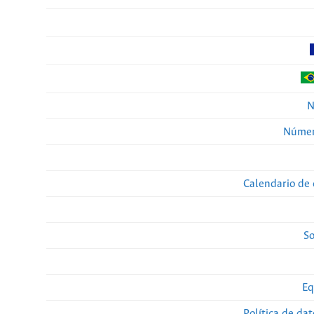
N
Númer
Calendario de 
So
Eq
Política de da