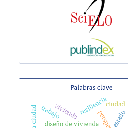
Palabras clave
resiliencia
ciudad
vivienda
trabajo
estado
diseño de vivienda