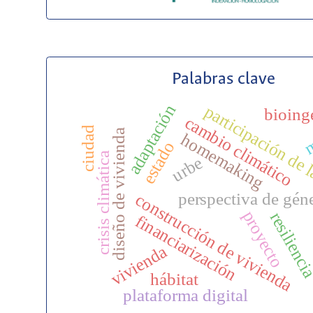
Palabras clave
adaptación
participación de 
bioing
cambio climático
m
ciudad
diseño de vivienda
homemaking
estado
crisis climática
urbe
perspectiva de gén
construcción de vivienda
proyecto
resilienc
financiarización
vivienda
hábitat
plataforma digital