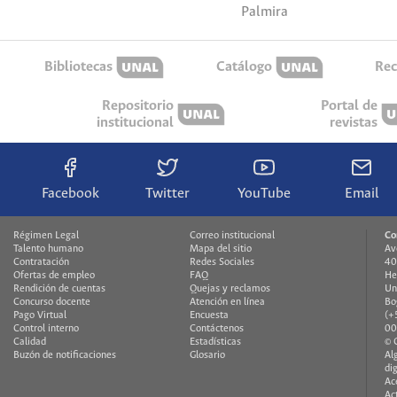
Palmira
Bibliotecas
Catálogo
Rec
Repositorio
Portal de
institucional
revistas
Facebook
Twitter
YouTube
Email
Régimen Legal
Correo institucional
Co
Talento humano
Mapa del sitio
Av
Contratación
Redes Sociales
40
Ofertas de empleo
FAQ
He
Rendición de cuentas
Quejas y reclamos
Un
Concurso docente
Atención en línea
Bo
Pago Virtual
Encuesta
(+
Control interno
Contáctenos
00
Calidad
Estadísticas
© 
Buzón de notificaciones
Glosario
Al
di
Ac
Ac