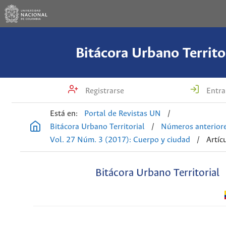
Bitácora Urbano Territo
Registrarse
Entra
Está en:
Portal de Revistas UN
/
Bitácora Urbano Territorial
/
Números anterior
Vol. 27 Núm. 3 (2017): Cuerpo y ciudad
/
Artíc
Bitácora Urbano Territorial