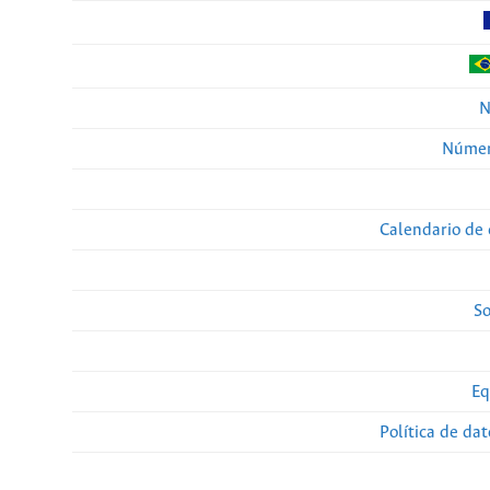
N
Númer
Calendario de 
So
Eq
Política de da