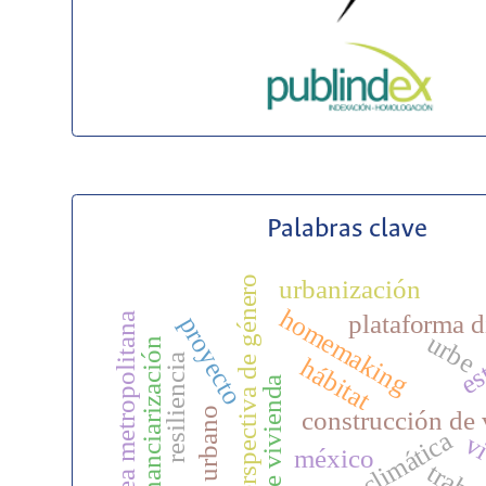
Palabras clave
perspectiva de género
urbanización
homemaking
plataforma d
Área metropolitana
proyecto
urbe
financiarización
es
resiliencia
hábitat
diseño de vivienda
medio urbano
construcción de 
crisis climática
vi
méxico