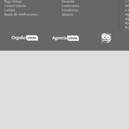
Pago Virtual
Encuesta
(+
Control interno
Contáctenos
00
Calidad
Estadísticas
© 
Buzón de notificaciones
Glosario
Al
di
Ac
Ac