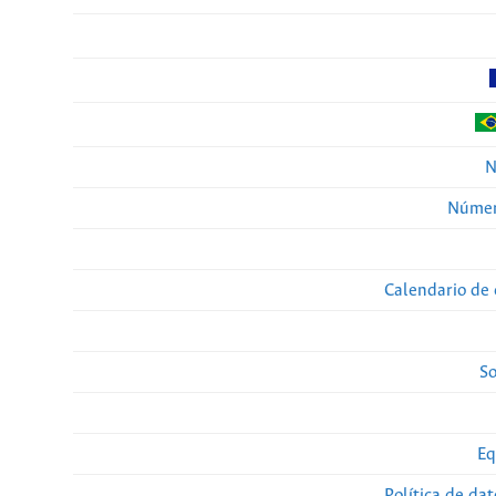
N
Númer
Calendario de 
So
Eq
Política de da