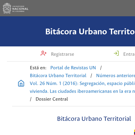
Bitácora Urbano Territo
Registrarse
Entra
Está en:
Portal de Revistas UN
/
Bitácora Urbano Territorial
/
Números anterior
Vol. 26 Núm. 1 (2016): Segregación, espacio públi
vivienda. Las ciudades iberoamericanas en la era n
/
Dossier Central
Bitácora Urbano Territorial