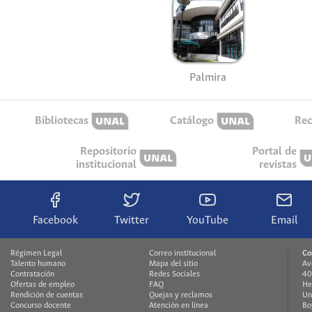
Palmira
Bibliotecas
Catálogo
Rec
Repositorio
Portal de
institucional
revistas
Facebook
Twitter
YouTube
Email
Régimen Legal
Correo institucional
Co
Talento humano
Mapa del sitio
Av
Contratación
Redes Sociales
40
Ofertas de empleo
FAQ
He
Rendición de cuentas
Quejas y reclamos
Un
Concurso docente
Atención en línea
Bo