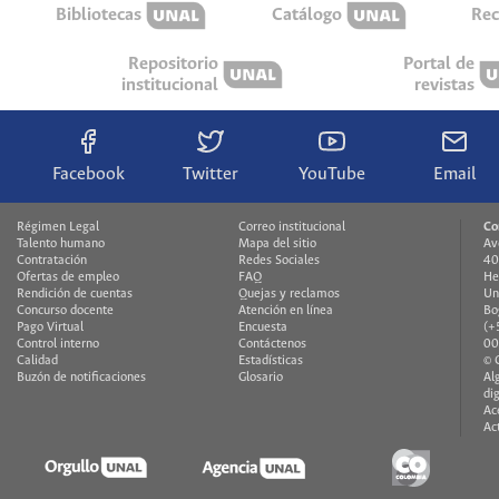
Bibliotecas
Catálogo
Rec
Repositorio
Portal de
institucional
revistas
Facebook
Twitter
YouTube
Email
Régimen Legal
Correo institucional
Co
Talento humano
Mapa del sitio
Av
Contratación
Redes Sociales
40
Ofertas de empleo
FAQ
He
Rendición de cuentas
Quejas y reclamos
Un
Concurso docente
Atención en línea
Bo
Pago Virtual
Encuesta
(+
Control interno
Contáctenos
00
Calidad
Estadísticas
© 
Buzón de notificaciones
Glosario
Al
di
Ac
Ac