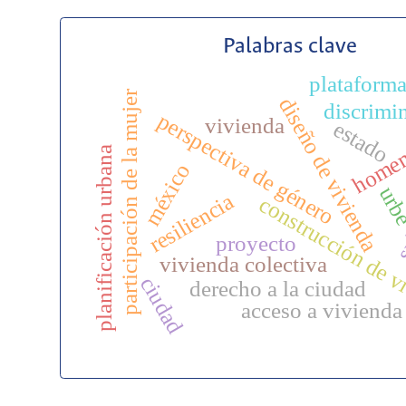
Palabras clave
plataforma
participación de la mujer
diseño de vivienda
discrimi
perspectiva de género
vivienda
estado
home
planificación urbana
méxico
s
urb
resiliencia
construcción de v
proyecto
vivienda colectiva
ciudad
derecho a la ciudad
acceso a vivienda