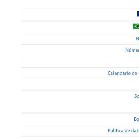
N
Númer
Calendario de 
So
Eq
Política de da