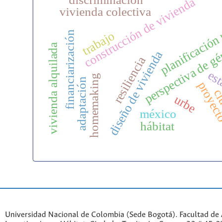
construcción de vivienda
vivienda colectiva
planificación
trabajo
financiarización
perspectiva de g
vivienda alquilada
diseño de vivienda
resiliencia
es
homemaking
adaptación
proyec
ci
urbe
méxico
hábitat
Universidad Nacional de Colombia (Sede Bogotá). Facultad de A