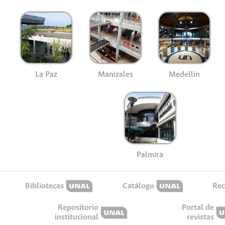
La Paz
Manizales
Medellín
Palmira
Bibliotecas
Catálogo
Rec
Repositorio
Portal de
institucional
revistas