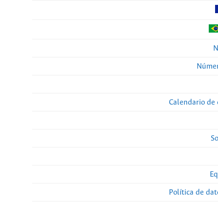
N
Númer
Calendario de 
So
Eq
Política de da