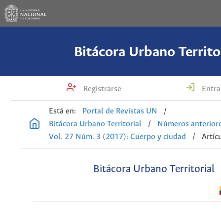
Bitácora Urbano Territo
Registrarse
Entra
Está en:
Portal de Revistas UN
/
Bitácora Urbano Territorial
/
Números anterior
Vol. 27 Núm. 3 (2017): Cuerpo y ciudad
/
Artíc
Bitácora Urbano Territorial