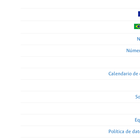
N
Númer
Calendario de 
So
Eq
Política de da