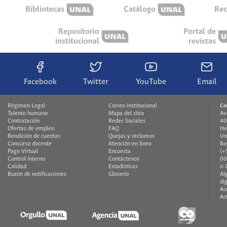
Bibliotecas
Catálogo
Rec
Repositorio
Portal de
institucional
revistas
Facebook
Twitter
YouTube
Email
Régimen Legal
Correo institucional
Co
Talento humano
Mapa del sitio
Av
Contratación
Redes Sociales
40
Ofertas de empleo
FAQ
He
Rendición de cuentas
Quejas y reclamos
Un
Concurso docente
Atención en línea
Bo
Pago Virtual
Encuesta
(+
Control interno
Contáctenos
00
Calidad
Estadísticas
© 
Buzón de notificaciones
Glosario
Al
di
Ac
Ac