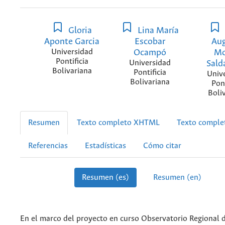
Gloria
Lina María
Aponte Garcia
Escobar
Au
Universidad
Ocampó
Mo
Pontificia
Universidad
Sald
Bolivariana
Pontificia
Univ
Bolivariana
Pont
Boli
Resumen
Texto completo XHTML
Texto compl
Referencias
Estadísticas
Cómo citar
Resumen (es)
Resumen (en)
En el marco del proyecto en curso Observatorio Regional d