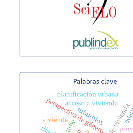
Palabras clave
planificación urbana
adap
perspectiva de género
acceso a vivienda
suburbios
vivienda
urbe
proy