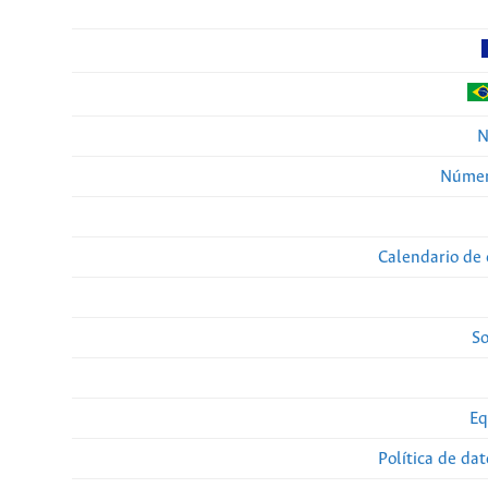
N
Númer
Calendario de 
So
Eq
Política de da