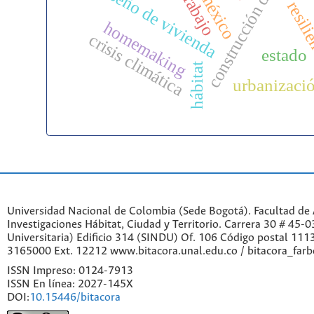
construcción de vivienda
diseño de vivienda
trabajo
méxico
resili
homemaking
crisis climática
estado
hábitat
urbanizaci
Universidad Nacional de Colombia (Sede Bogotá). Facultad de A
Investigaciones Hábitat, Ciudad y Territorio. Carrera 30 # 45-
Universitaria) Edificio 314 (SINDU) Of. 106 Código postal 11
3165000 Ext. 12212 www.bitacora.unal.edu.co / bitacora_far
ISSN Impreso: 0124-7913
ISSN En línea: 2027-145X
DOI:
10.15446/bitacora