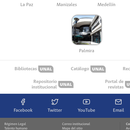
La Paz
Manizales
Medellín
Palmira
Bibliotecas
Catálogo
Rec
Repositorio
Portal de
institucional
revistas
Facebook
Twitter
YouTube
Email
Régimen Legal
Correo institucional
Co
Talento humano
Mapa del sitio
Av