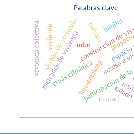
Palabras clave
hábitat
diseño de vivienda
construcción de viv
méxico
vivienda colectiva
vivienda
mercados de vivienda
proyect
espacio
urbe
acceso a vi
participación de l
homemaking
crisis climática
resi
estad
ciudad