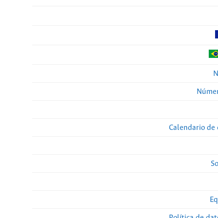
N
Númer
Calendario de 
So
Eq
Política de da