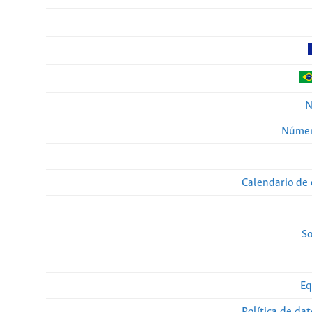
N
Númer
Calendario de 
So
Eq
Política de da