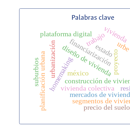
Palabras clave
vivienda
c
plataforma digital
trabajo
financiarización
urb
urbanización
estado
diseño de vivienda
proyecto
planificación urbana
homemaking
suburbios
méxico
construcción de vivie
vivienda colectiva
res
mercados de vivien
segmentos de vivie
precio del suelo