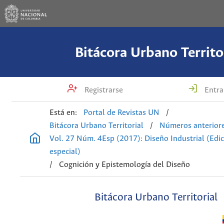
Bitácora Urbano Territo
Registrarse
Entra
Está en:
Portal de Revistas UN
/
Bitácora Urbano Territorial
/
Números anterior
Vol. 27 Núm. 4Esp (2017): Diseño Industrial (Edi
especial)
/
Cognición y Epistemología del Diseño
Bitácora Urbano Territorial