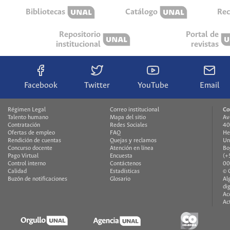
Bibliotecas
Catálogo
Rec
Repositorio
Portal de
institucional
revistas
Facebook
Twitter
YouTube
Email
Régimen Legal
Correo institucional
Co
Talento humano
Mapa del sitio
Av
Contratación
Redes Sociales
40
Ofertas de empleo
FAQ
He
Rendición de cuentas
Quejas y reclamos
Un
Concurso docente
Atención en línea
Bo
Pago Virtual
Encuesta
(+
Control interno
Contáctenos
00
Calidad
Estadísticas
© 
Buzón de notificaciones
Glosario
Al
di
Ac
Ac