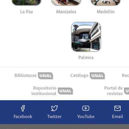
La Paz
Manizales
Medellín
Palmira
Bibliotecas
Catálogo
Rec
Repositorio
Portal de
institucional
revistas
Facebook
Twitter
YouTube
Email