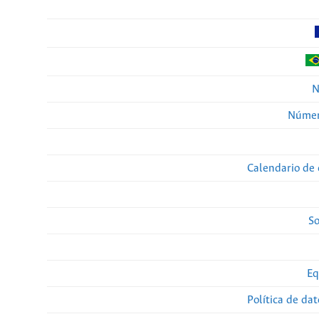
N
Númer
Calendario de 
So
Eq
Política de da