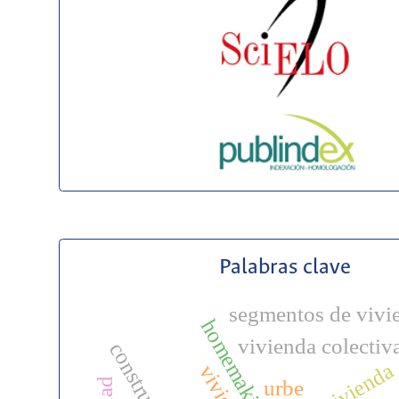
Palabras clave
segmentos de vivi
homemaking
vivienda colectiv
urbe