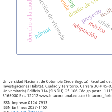
construcción de vivienda
diseño de vivienda
vivienda
derecho a la ciudad
resil
proyecto
crisis
méxico
adaptación
hábitat
Universidad Nacional de Colombia (Sede Bogotá). Facultad de A
Investigaciones Hábitat, Ciudad y Territorio. Carrera 30 # 45-
Universitaria) Edificio 314 (SINDU) Of. 106 Código postal 11
3165000 Ext. 12212 www.bitacora.unal.edu.co / bitacora_far
ISSN Impreso: 0124-7913
ISSN En línea: 2027-145X