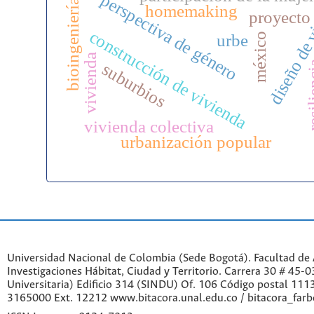
diseño de 
perspectiva de género
bioingeniería
homemaking
proyecto
construcción de vivienda
méxico
urbe
vivienda
resil
suburbios
vivienda colectiva
urbanización popular
Universidad Nacional de Colombia (Sede Bogotá). Facultad de A
Investigaciones Hábitat, Ciudad y Territorio. Carrera 30 # 45-
Universitaria) Edificio 314 (SINDU) Of. 106 Código postal 11
3165000 Ext. 12212 www.bitacora.unal.edu.co / bitacora_far