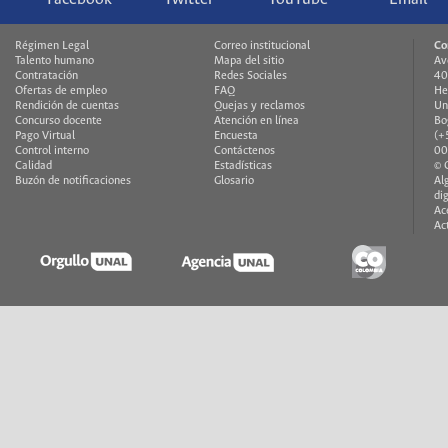
Régimen Legal
Correo institucional
Co
Talento humano
Mapa del sitio
Av
Contratación
Redes Sociales
40
Ofertas de empleo
FAQ
He
Rendición de cuentas
Quejas y reclamos
Un
Concurso docente
Atención en línea
Bo
Pago Virtual
Encuesta
(+
Control interno
Contáctenos
00
Calidad
Estadísticas
© 
Buzón de notificaciones
Glosario
Al
di
Ac
Ac