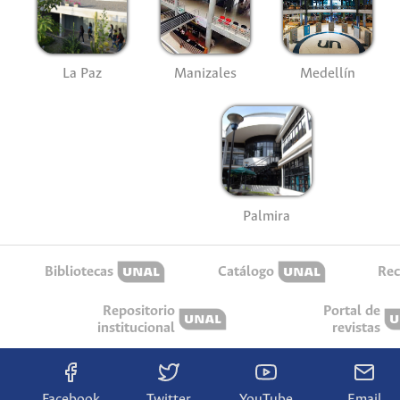
La Paz
Manizales
Medellín
Palmira
Bibliotecas
Catálogo
Rec
Repositorio
Portal de
institucional
revistas
Facebook
Twitter
YouTube
Email