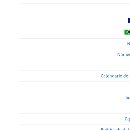
N
Númer
Calendario de 
So
Eq
Política de da