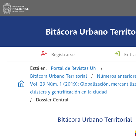
Bitácora Urbano Territo
Registrarse
Entra
Está en:
Portal de Revistas UN
/
Bitácora Urbano Territorial
/
Números anterior
Vol. 29 Núm. 1 (2019): Globalización, mercantiliz
clústers y gentrificación en la ciudad
/
Dossier Central
Bitácora Urbano Territorial