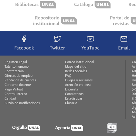
Bibliotecas
Catálogo
Rec
Repositorio
Portal de
institucional
revistas
Facebook
Twitter
YouTube
Email
Régimen Legal
Correo institucional
Co
Talento humano
Mapa del sitio
Av
Contratación
Redes Sociales
40
Ofertas de empleo
FAQ
He
Rendición de cuentas
Quejas y reclamos
Un
Concurso docente
Atención en línea
Bo
Pago Virtual
Encuesta
(+
Control interno
Contáctenos
00
Calidad
Estadísticas
© 
Buzón de notificaciones
Glosario
Al
di
Ac
Ac