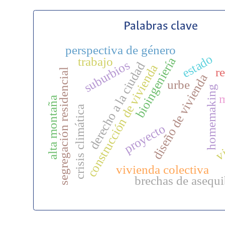
Palabras clave
perspectiva de género
estado
trabajo
bioingeniería
suburbios
derecho a la ciudad
construcción de vivienda
re
segregación residencial
diseño de vivienda
urbe
homemaking
alta montaña
crisis climática
proyecto
vi
vivienda colectiva
brechas de asequi