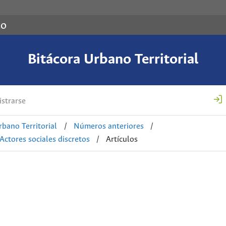
co
Bitácora Urbano Territorial
strarse
rbano Territorial
/
Números anteriores
/
Actores sociales discretos
/
Artículos