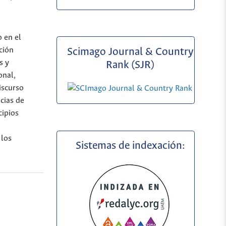
o en el
ción
Scimago Journal & Country
s y
Rank (SJR)
onal,
iscurso
cias de
cipios
 los
Sistemas de indexación: