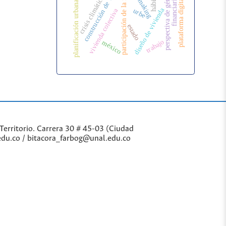
construcción de vivienda
financiarización
homemaking
participación de la mujer
perspectiva de género
hábitat
crisis climática
plataforma digital
planificación urbana
diseño de vivienda
vivienda colectiva
urbe
estado
trabajo
méxico
Territorio. Carrera 30 # 45-03 (Ciudad
edu.co / bitacora_farbog@unal.edu.co