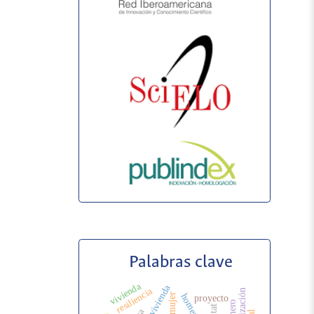
Palabras clave
vivienda
resiliencia
proyecto